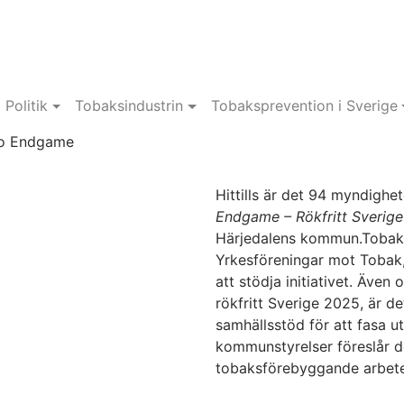
Politik
Tobaksindustrin
Tobaksprevention i Sverige
co Endgame
Hittills är det 94 myndighe
Endgame – Rökfritt Sverige
Härjedalens kommun.Tobak
Yrkesföreningar mot Tobak, 
att stödja initiativet. Äve
rökfritt Sverige 2025, är de
samhällsstöd för att fasa ut 
kommunstyrelser föreslår de
tobaksförebyggande arbetet 