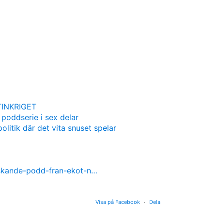
INKRIGET
 poddserie i sex delar
olitik där det vita snuset spelar
nskande-podd-fran-ekot-n…
Visa på Facebook
·
Dela