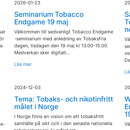
2026-01-23
20
Seminarium Tobacco
S
Endgame 19 maj
T
n
sar
Välkommen till sedvanligt Tobacco Endgame
ör
-seminarium med anledning av Tobaksfria
Vä
ga
dagen, tisdagen den 19 maj kl 13.00-15.00.
se
Medverkan sker digitalt...
ve
De
Läs mer
Lä
2024-12-03
20
Tema: Tobaks- och nikotinfritt
W
målet i Norge
E
1
I Norge finns en vision om ett tobaksfritt
samhälle på sikt och i den senaste nationella
me-
Vä