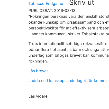
Skriv ut
Tobacco Endgame
PUBLICERAT: 2016-03-13
”Rökningen beräknas vara den enskilt störst
ökande kunskap om orsakssamband och effek
perspektivskifte för att effektivisera arbete
i landets kommuner”, skriver Tobaksfakta o
Trots internationellt sett låga rökvanesiff
börjar flera tiotusentals barn och unga att
underlag som bifogas brevet kan kommunans
rökningen.
Läs brevet.
Ladda ned kunskapsunderlaget för kommun
Läs vidare