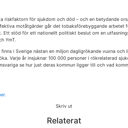
a riskfaktorn för sjukdom och död – och en betydande orsak 
tiva motåtgärder går det tobaksförebyggande arbetet för 
t. Ett stöd för ett nationellt politiskt beslut om en utfasnin
ch YmT.
ror finns i Sverige nästan en miljon dagligrökande vuxna och
 röka. Varje år insjuknar 100 000 personer i rökrelaterad sj
variga se hur just deras kommun ligger till och vad komm
er.
Skriv ut
Relaterat