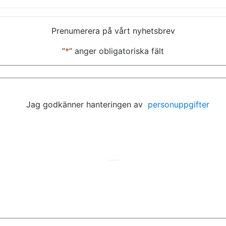
Prenumerera på vårt nyhetsbrev
”
*
” anger obligatoriska fält
E-
post
*
Jag godkänner hanteringen av
personuppgifter
Hemsida av
KA Webbyrå Stockholm