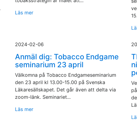
tobaksstrategin är målet att...
se
.
ve
Läs mer
15
Lä
2024-02-06
20
Anmäl dig: Tobacco Endgame
T
seminarium 23 april
n
p
Välkomna på Tobacco Endgameseminarium
den 23 april kl 13.00-15.00 på Svenska
Ve
Läkaresällskapet. Det går även att delta via
på
zoom-länk. Seminariet...
de
Lä
Läs mer
Lä