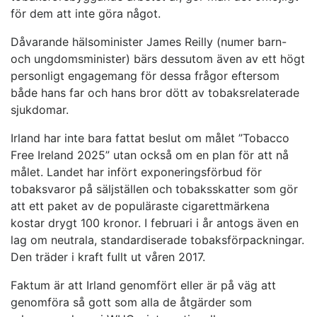
för dem att inte göra något.
Dåvarande hälsominister James Reilly (numer barn-
och ungdomsminister) bärs dessutom även av ett högt
personligt engagemang för dessa frågor eftersom
både hans far och hans bror dött av tobaksrelaterade
sjukdomar.
Irland har inte bara fattat beslut om målet ”Tobacco
Free Ireland 2025” utan också om en plan för att nå
målet. Landet har infört exponeringsförbud för
tobaksvaror på säljställen och tobaksskatter som gör
att ett paket av de populäraste cigarettmärkena
kostar drygt 100 kronor. I februari i år antogs även en
lag om neutrala, standardiserade tobaksförpackningar.
Den träder i kraft fullt ut våren 2017.
Faktum är att Irland genomfört eller är på väg att
genomföra så gott som alla de åtgärder som