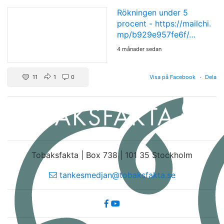
Rökningen under 5
procent -
https://mailchi.
mp/b929e957fe6f/…
4 månader sedan
11
1
0
Visa på Facebook
·
Dela
Tobaksfakta | Box 738 | 101 35 Stockholm
tankesmedjan@tobaksfakta.se