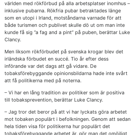
världen med rökförbud på alla arbetsplatser inomhus –
inklusive pubarna. Rökfria pubar betraktades länge
som en utopi i Irland, motståndarna varnade för att
både turismen och publivet skulle dö ut om man inte
kunde få sig ”a fag and a pint” på puben, berättar Luke
Clancy.
Men liksom rökförbudet på svenska krogar blev det
irländska förbudet en succé. Tio år efter dess
införande var det dags att gå vidare. De
tobaksförebyggande opinionsbildarna hade inte svårt
att få politikerna med på noterna.
– Vi har en lång tradition av politiker som är positiva
till tobaksprevention, berättar Luke Clancy.
– Jag tror det beror på att vi har lyckats göra arbetet
mot tobaken populärt i befolkningen. Genom att sedan
hela tiden visa för politikerna hur populärt det
tobaksförebyggande arbetet är, gör man det omöjligt