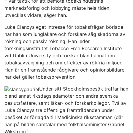
– Vår taktik för att bemöta tobaksindustrins
marknadsföring och lobbying måste hela tiden
utvecklas vidare, säger han.
Luke Clancys eget intresse för tobaksfrågan började
när han som lungläkare och forskare såg skadorna av
rökning och passiv rökning. Han leder
forskningsinstitutet Tobacco Free Research Institute
vid Dublin University och forskar bland annat om
tobaksavvänjning och om effekter av rökfria miljöer.
Han är en framstående rådgivare och opinionsbildare
när det gäller tobaksprevention
Under sitt Stockholmsbesök träffar han
bland annat riksdagsledamöter och andra svenska
beslutsfattare, samt läkar- och forskarkollegor. Två av
Luke Clancys tre offentliga framträdanden under
besöket är förlagda till Medicinska riksstämman (där
han på bilden samtalar med folkhälsominister Gabriel
Wikström.)