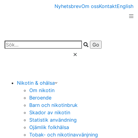
Nyhetsbrev
Om oss
Kontakt
English
Nikotin & ohälsa
Om nikotin
Beroende
Barn och nikotinbruk
Skador av nikotin
Statistik användning
Ojämlik folkhälsa
Tobak- och nikotinavvänjning