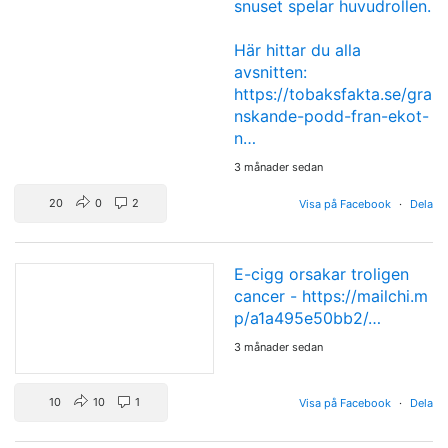
snuset spelar huvudrollen.
Här hittar du alla
avsnitten:
https://tobaksfakta.se/gra
nskande-podd-fran-ekot-
n…
3 månader sedan
20
0
2
Visa på Facebook
·
Dela
E-cigg orsakar troligen
cancer -
https://mailchi.m
p/a1a495e50bb2/…
3 månader sedan
10
10
1
Visa på Facebook
·
Dela