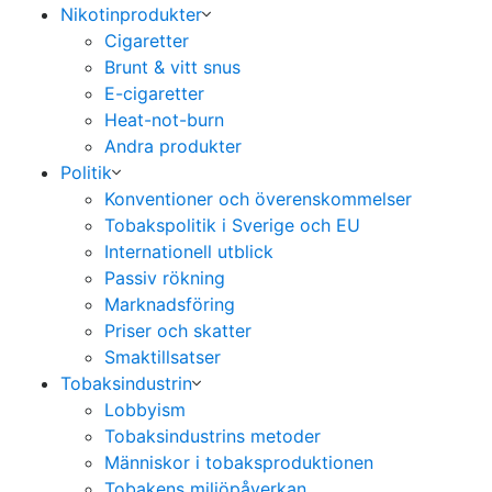
Nikotinprodukter
Cigaretter
Brunt & vitt snus
E-cigaretter
Heat-not-burn
Andra produkter
Politik
Konventioner och överenskommelser
Tobakspolitik i Sverige och EU
Internationell utblick
Passiv rökning
Marknadsföring
Priser och skatter
Smaktillsatser
Tobaksindustrin
Lobbyism
Tobaksindustrins metoder
Människor i tobaksproduktionen
Tobakens miljöpåverkan