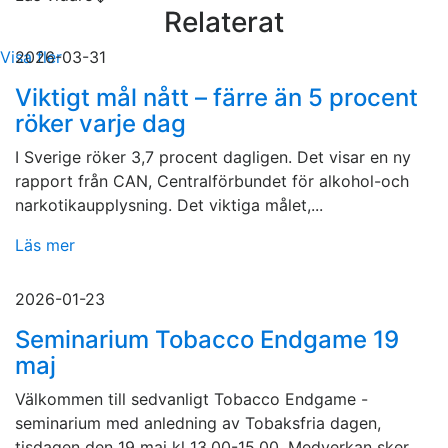
Relaterat
Visa fler
2026-03-31
Viktigt mål nått – färre än 5 procent
röker varje dag
I Sverige röker 3,7 procent dagligen. Det visar en ny
rapport från CAN, Centralförbundet för alkohol-och
narkotikaupplysning. Det viktiga målet,...
Läs mer
2026-01-23
Seminarium Tobacco Endgame 19
maj
Välkommen till sedvanligt Tobacco Endgame -
seminarium med anledning av Tobaksfria dagen,
tisdagen den 19 maj kl 13.00-15.00. Medverkan sker