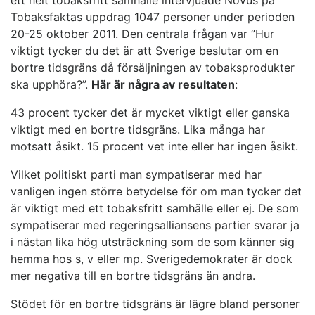
ett helt tobaksfritt samhälle intervjuade Novus på
Tobaksfaktas uppdrag 1047 personer under perioden
20-25 oktober 2011. Den centrala frågan var ”Hur
viktigt tycker du det är att Sverige beslutar om en
bortre tidsgräns då försäljningen av tobaksprodukter
ska upphöra?”.
Här är några av resultaten
:
43 procent tycker det är mycket viktigt eller ganska
viktigt med en bortre tidsgräns. Lika många har
motsatt åsikt. 15 procent vet inte eller har ingen åsikt.
Vilket politiskt parti man sympatiserar med har
vanligen ingen större betydelse för om man tycker det
är viktigt med ett tobaksfritt samhälle eller ej. De som
sympatiserar med regeringsalliansens partier svarar ja
i nästan lika hög utsträckning som de som känner sig
hemma hos s, v eller mp. Sverigedemokrater är dock
mer negativa till en bortre tidsgräns än andra.
Stödet för en bortre tidsgräns är lägre bland personer