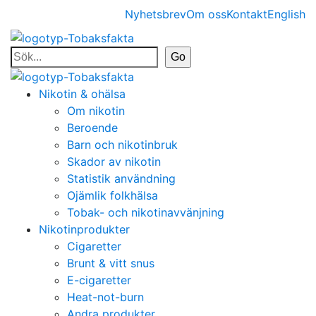
Nyhetsbrev
Om oss
Kontakt
English
Nikotin & ohälsa
Om nikotin
Beroende
Barn och nikotinbruk
Skador av nikotin
Statistik användning
Ojämlik folkhälsa
Tobak- och nikotinavvänjning
Nikotinprodukter
Cigaretter
Brunt & vitt snus
E-cigaretter
Heat-not-burn
Andra produkter