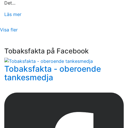
Det...
Läs mer
Visa fler
Tobaksfakta på Facebook
Tobaksfakta - oberoende
tankesmedja