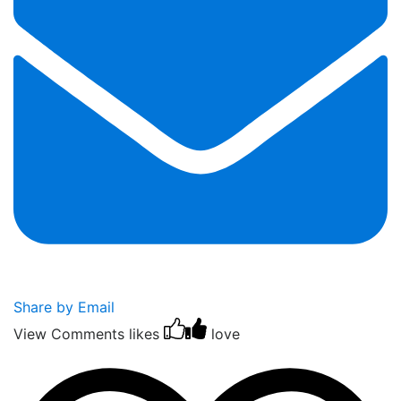
Share by Email
View Comments
likes
love