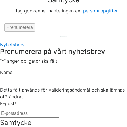
Jag godkänner hanteringen av
personuppgifter
Hemsida av
KA Webbyrå Stockholm
Nyhetsbrev
Prenumerera på vårt nyhetsbrev
”
*
” anger obligatoriska fält
Name
Detta fält används för valideringsändamål och ska lämnas
oförändrat.
E-post
*
Samtycke