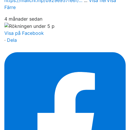
https://mailchi.mp/b929e957fe6f/…
...
Visa fler
Visa
Färre
4 månader sedan
Visa på Facebook
·
Dela