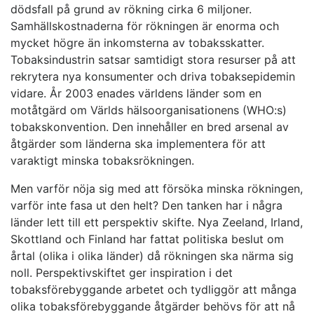
dödsfall på grund av rökning cirka 6 miljoner.
Samhällskostnaderna för rökningen är enorma och
mycket högre än inkomsterna av tobaksskatter.
Tobaksindustrin satsar samtidigt stora resurser på att
rekrytera nya konsumenter och driva tobaksepidemin
vidare. År 2003 enades världens länder som en
motåtgärd om Världs­ hälsoorganisationens (WHO:s)
tobakskonvention. Den innehåller en bred arsenal av
åtgärder som länderna ska implementera för att
varaktigt minska tobaksrökningen.
Men varför nöja sig med att försöka minska rökningen,
varför inte fasa ut den helt? Den tanken har i några
länder lett till ett perspektiv­ skifte. Nya Zeeland, Irland,
Skottland och Finland har fattat politiska beslut om
årtal (olika i olika länder) då rökningen ska närma sig
noll. Perspektivskiftet ger inspiration i det
tobaksförebyggande arbetet och tydliggör att många
olika tobaksförebyggande åtgärder behövs för att nå