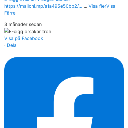
https://mailchi.mp/a1a495e50bb2/…
...
Visa fler
Visa
Färre
3 månader sedan
Visa på Facebook
·
Dela