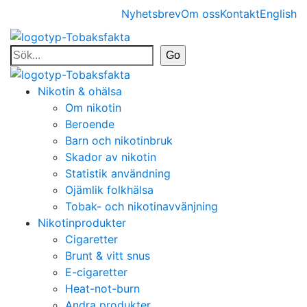
Nyhetsbrev
Om oss
Kontakt
English
Nikotin & ohälsa
Om nikotin
Beroende
Barn och nikotinbruk
Skador av nikotin
Statistik användning
Ojämlik folkhälsa
Tobak- och nikotinavvänjning
Nikotinprodukter
Cigaretter
Brunt & vitt snus
E-cigaretter
Heat-not-burn
Andra produkter