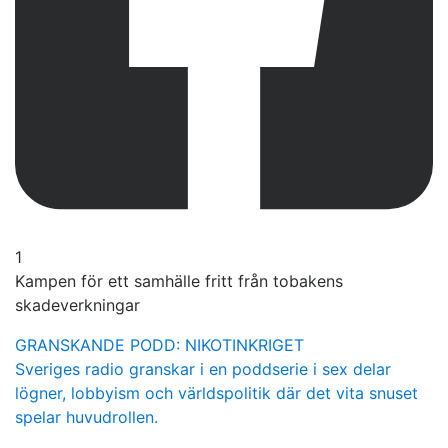
1
Kampen för ett samhälle fritt från tobakens
skadeverkningar
GRANSKANDE PODD: NIKOTINKRIGET
Sveriges radio granskar i en poddserie i sex delar
lögner, lobbyism och världspolitik där det vita snuset
spelar huvudrollen.