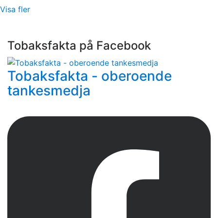
Visa fler
Tobaksfakta på Facebook
Tobaksfakta - oberoende
tankesmedja