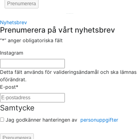
Hemsida av
KA Webbyrå Stockholm
Nyhetsbrev
Prenumerera på vårt nyhetsbrev
”
*
” anger obligatoriska fält
Instagram
Detta fält används för valideringsändamål och ska lämnas
oförändrat.
E-post
*
Samtycke
Jag godkänner hanteringen av
personuppgifter