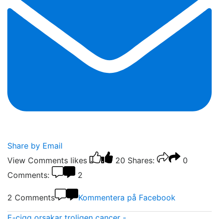
Share by Email
View Comments
likes
20
Shares:
0
Comments:
2
2 Comments
Kommentera på Facebook
E-cigg orsakar troligen cancer -