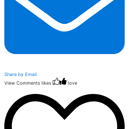
Share by Email
View Comments
likes
love