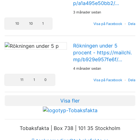
p/a1a495e50bb2/…
3 månader sedan
10
10
1
Visa på Facebook
·
Dela
Rökningen under 5
procent -
https://mailchi.
mp/b929e957fe6f/…
4 månader sedan
11
1
0
Visa på Facebook
·
Dela
Visa fler
Tobaksfakta | Box 738 | 101 35 Stockholm