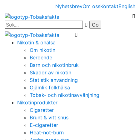
Nyhetsbrev
Om oss
Kontakt
English
Nikotin & ohälsa
Om nikotin
Beroende
Barn och nikotinbruk
Skador av nikotin
Statistik användning
Ojämlik folkhälsa
Tobak- och nikotinavvänjning
Nikotinprodukter
Cigaretter
Brunt & vitt snus
E-cigaretter
Heat-not-burn