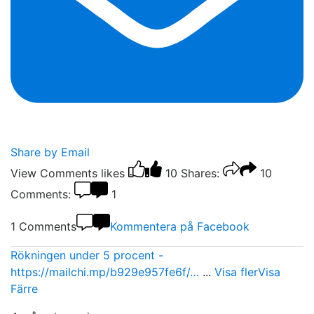
Share by Email
View Comments
likes
10
Shares:
10
Comments:
1
1 Comments
Kommentera på Facebook
Rökningen under 5 procent -
https://mailchi.mp/b929e957fe6f/…
...
Visa fler
Visa
Färre