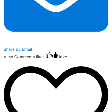
Share by Email
View Comments
likes
love