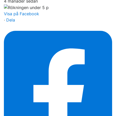
4 månader sedan
Visa på Facebook
·
Dela