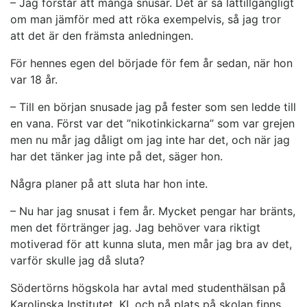
­– Jag förstår att många snusar. Det är så lättillgängligt
om man jämför med att röka exempelvis, så jag tror
att det är den främsta anledningen.
För hennes egen del började för fem år sedan, när hon
var 18 år.
– Till en början snusade jag på fester som sen ledde till
en vana. Först var det ”nikotinkickarna” som var grejen
men nu mår jag dåligt om jag inte har det, och när jag
har det tänker jag inte på det, säger hon.
Några planer på att sluta har hon inte.
– Nu har jag snusat i fem år. Mycket pengar har bränts,
men det förtränger jag. Jag behöver vara riktigt
motiverad för att kunna sluta, men mår jag bra av det,
varför skulle jag då sluta?
Södertörns högskola har avtal med studenthälsan på
Karolinska Institutet, KI, och på plats på skolan finns