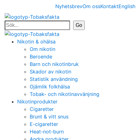
Nyhetsbrev
Om oss
Kontakt
English
Nikotin & ohälsa
Om nikotin
Beroende
Barn och nikotinbruk
Skador av nikotin
Statistik användning
Ojämlik folkhälsa
Tobak- och nikotinavvänjning
Nikotinprodukter
Cigaretter
Brunt & vitt snus
E-cigaretter
Heat-not-burn
Andra produkter