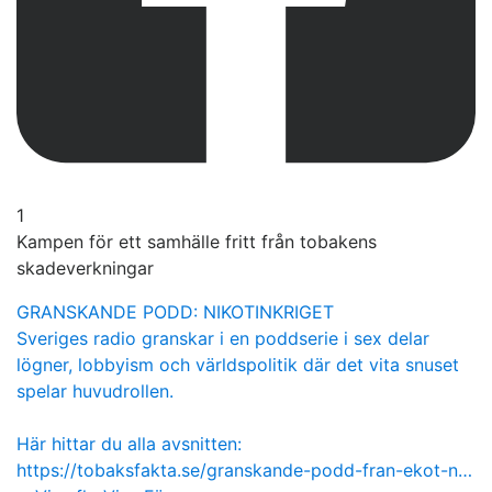
1
Kampen för ett samhälle fritt från tobakens
skadeverkningar
GRANSKANDE PODD: NIKOTINKRIGET
Sveriges radio granskar i en poddserie i sex delar
lögner, lobbyism och världspolitik där det vita snuset
spelar huvudrollen.
Här hittar du alla avsnitten:
https://tobaksfakta.se/granskande-podd-fran-ekot-n…