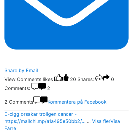
Share by Email
View Comments
likes
20
Shares:
0
Comments:
2
2 Comments
Kommentera på Facebook
E-cigg orsakar troligen cancer -
https://mailchi.mp/a1a495e50bb2/…
...
Visa fler
Visa
Färre