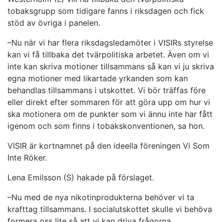
tobaksgrupp som tidigare fanns i riksdagen och fick
stöd av övriga i panelen.
–Nu när vi har flera riksdagsledamöter i VISIRs styrelse
kan vi få tillbaka det tvärpolitiska arbetet. Även om vi
inte kan skriva motioner tillsammans så kan vi ju skriva
egna motioner med likartade yrkanden som kan
behandlas tillsammans i utskottet. Vi bör träffas före
eller direkt efter sommaren för att göra upp om hur vi
ska motionera om de punkter som vi ännu inte har fått
igenom och som finns i tobakskonventionen, sa hon.
VISIR är kortnamnet på den ideella föreningen Vi Som
Inte Röker.
Lena Emilsson (S) hakade på förslaget.
–Nu med de nya nikotinprodukterna behöver vi ta
krafttag tillsammans. I socialutskottet skulle vi behöva
formera oss lite så att vi kan driva frågorna