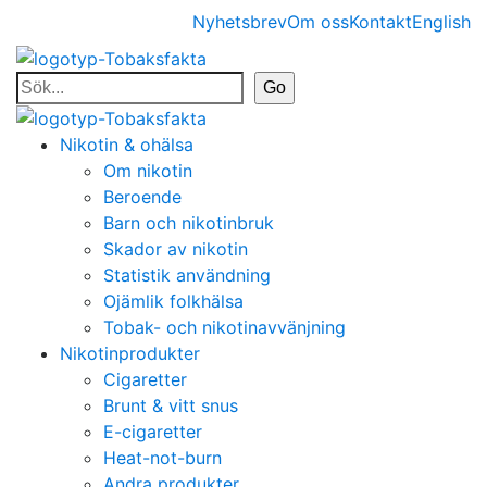
Nyhetsbrev
Om oss
Kontakt
English
Nikotin & ohälsa
Om nikotin
Beroende
Barn och nikotinbruk
Skador av nikotin
Statistik användning
Ojämlik folkhälsa
Tobak- och nikotinavvänjning
Nikotinprodukter
Cigaretter
Brunt & vitt snus
E-cigaretter
Heat-not-burn
Andra produkter