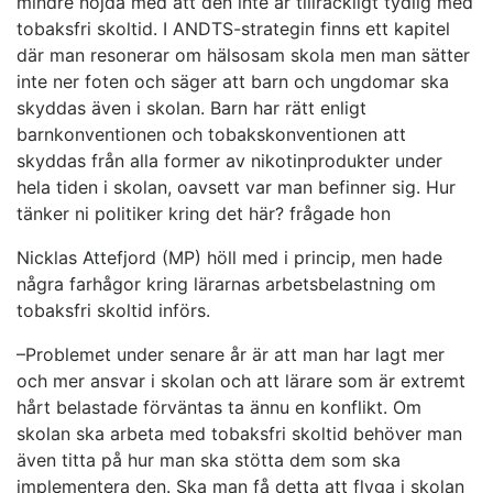
mindre nöjda med att den inte är tillräckligt tydlig med
tobaksfri skoltid. I ANDTS-strategin finns ett kapitel
där man resonerar om hälsosam skola men man sätter
inte ner foten och säger att barn och ungdomar ska
skyddas även i skolan. Barn har rätt enligt
barnkonventionen och tobakskonventionen att
skyddas från alla former av nikotinprodukter under
hela tiden i skolan, oavsett var man befinner sig. Hur
tänker ni politiker kring det här? frågade hon
Nicklas Attefjord (MP) höll med i princip, men hade
några farhågor kring lärarnas arbetsbelastning om
tobaksfri skoltid införs.
–Problemet under senare år är att man har lagt mer
och mer ansvar i skolan och att lärare som är extremt
hårt belastade förväntas ta ännu en konflikt. Om
skolan ska arbeta med tobaksfri skoltid behöver man
även titta på hur man ska stötta dem som ska
implementera den. Ska man få detta att flyga i skolan