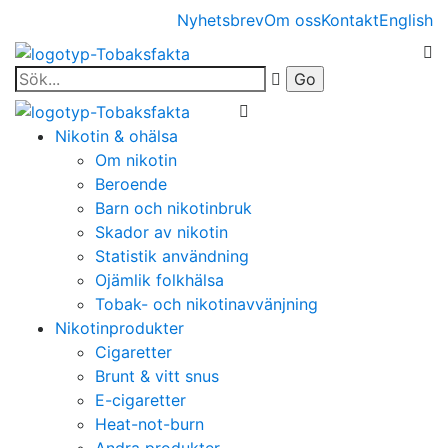
Nyhetsbrev
Om oss
Kontakt
English
Nikotin & ohälsa
Om nikotin
Beroende
Barn och nikotinbruk
Skador av nikotin
Statistik användning
Ojämlik folkhälsa
Tobak- och nikotinavvänjning
Nikotinprodukter
Cigaretter
Brunt & vitt snus
E-cigaretter
Heat-not-burn