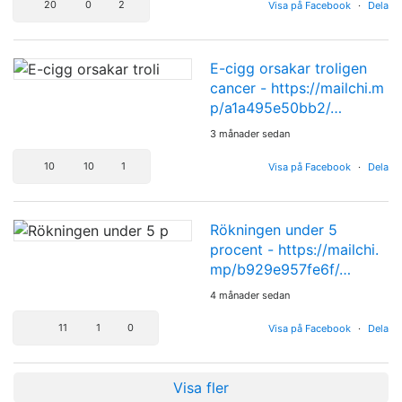
20
0
2
Visa på Facebook
·
Dela
E-cigg orsakar troligen
cancer -
https://mailchi.m
p/a1a495e50bb2/…
3 månader sedan
10
10
1
Visa på Facebook
·
Dela
Rökningen under 5
procent -
https://mailchi.
mp/b929e957fe6f/…
4 månader sedan
11
1
0
Visa på Facebook
·
Dela
Visa fler