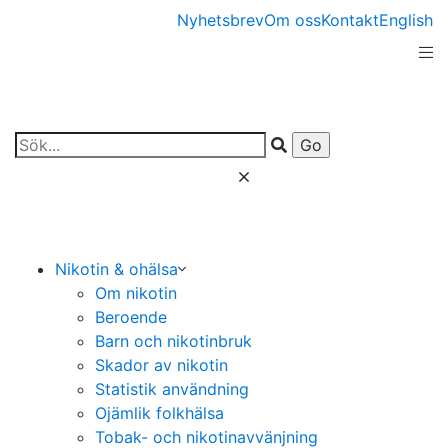
Nyhetsbrev
Om oss
Kontakt
English
Nikotin & ohälsa
Om nikotin
Beroende
Barn och nikotinbruk
Skador av nikotin
Statistik användning
Ojämlik folkhälsa
Tobak- och nikotinavvänjning