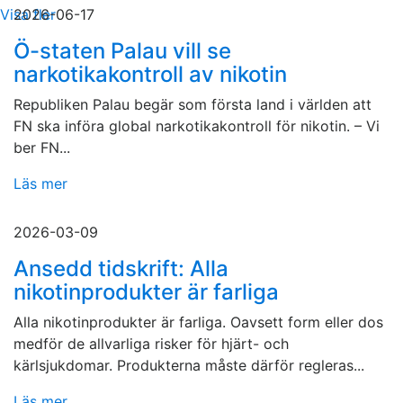
Visa fler
2026-06-17
Ö-staten Palau vill se
narkotikakontroll av nikotin
Republiken Palau begär som första land i världen att
FN ska införa global narkotikakontroll för nikotin. – Vi
ber FN...
Läs mer
2026-03-09
Ansedd tidskrift: Alla
nikotinprodukter är farliga
Alla nikotinprodukter är farliga. Oavsett form eller dos
medför de allvarliga risker för hjärt- och
kärlsjukdomar. Produkterna måste därför regleras...
Läs mer