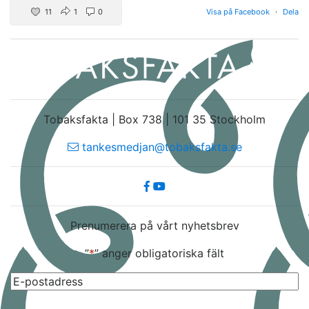
11
1
0
Visa på Facebook
·
Dela
Tobaksfakta | Box 738 | 101 35 Stockholm
tankesmedjan@tobaksfakta.se
Prenumerera på vårt nyhetsbrev
”
*
” anger obligatoriska fält
E-
post
*