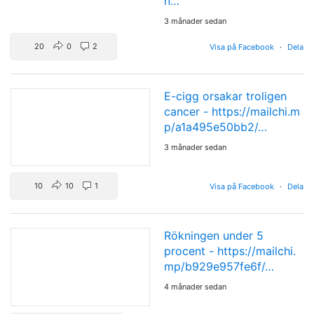
n…
3 månader sedan
20
0
2
Visa på Facebook
·
Dela
E-cigg orsakar troligen
cancer -
https://mailchi.m
p/a1a495e50bb2/…
3 månader sedan
10
10
1
Visa på Facebook
·
Dela
Rökningen under 5
procent -
https://mailchi.
mp/b929e957fe6f/…
4 månader sedan