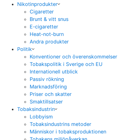
Nikotinprodukter
Cigaretter
Brunt & vitt snus
E-cigaretter
Heat-not-burn
Andra produkter
Politik
Konventioner och överenskommelser
Tobakspolitik i Sverige och EU
Internationell utblick
Passiv rökning
Marknadsföring
Priser och skatter
Smaktillsatser
Tobaksindustrin
Lobbyism
Tobaksindustrins metoder
Människor i tobaksproduktionen
Tobakens miljöpåverkan