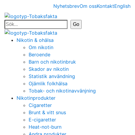
Nyhetsbrev
Om oss
Kontakt
English
Nikotin & ohälsa
Om nikotin
Beroende
Barn och nikotinbruk
Skador av nikotin
Statistik användning
Ojämlik folkhälsa
Tobak- och nikotinavvänjning
Nikotinprodukter
Cigaretter
Brunt & vitt snus
E-cigaretter
Heat-not-burn
Andra produkter