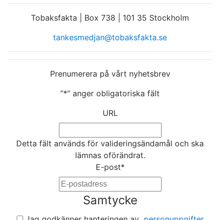
Tobaksfakta | Box 738 | 101 35 Stockholm
tankesmedjan@tobaksfakta.se
Prenumerera på vårt nyhetsbrev
”
*
” anger obligatoriska fält
URL
Detta fält används för valideringsändamål och ska
lämnas oförändrat.
E-post
*
Samtycke
Jag godkänner hanteringen av
personuppgifter