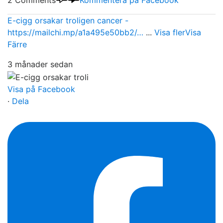
2 Comments
Kommentera på Facebook
E-cigg orsakar troligen cancer -
https://mailchi.mp/a1a495e50bb2/…
...
Visa fler
Visa
Färre
3 månader sedan
Visa på Facebook
·
Dela