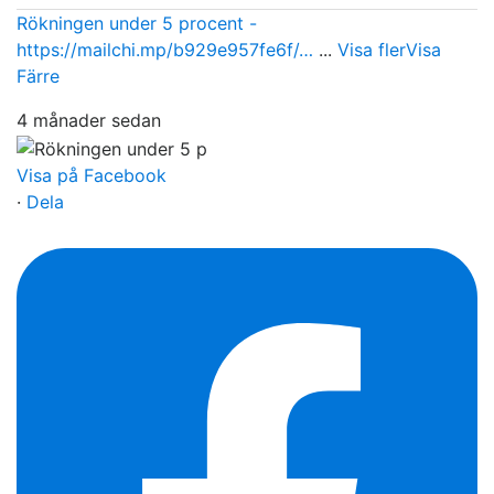
Rökningen under 5 procent -
https://mailchi.mp/b929e957fe6f/…
...
Visa fler
Visa
Färre
4 månader sedan
Visa på Facebook
·
Dela