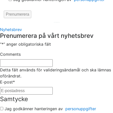
Hemsida av
KA Webbyrå Stockholm
Nyhetsbrev
Prenumerera på vårt nyhetsbrev
”
*
” anger obligatoriska fält
Comments
Detta fält används för valideringsändamål och ska lämnas
oförändrat.
E-post
*
Samtycke
Jag godkänner hanteringen av
personuppgifter