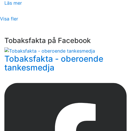
Läs mer
Visa fler
Tobaksfakta på Facebook
Tobaksfakta - oberoende
tankesmedja