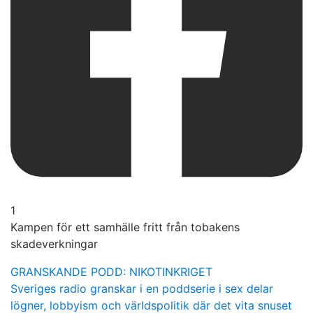
1
Kampen för ett samhälle fritt från tobakens
skadeverkningar
GRANSKANDE PODD: NIKOTINKRIGET
Sveriges radio granskar i en poddserie i sex delar
lögner, lobbyism och världspolitik där det vita snuset