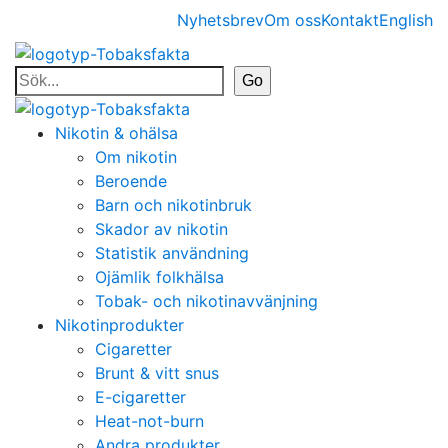
Nyhetsbrev
Om oss
Kontakt
English
Nikotin & ohälsa
Om nikotin
Beroende
Barn och nikotinbruk
Skador av nikotin
Statistik användning
Ojämlik folkhälsa
Tobak- och nikotinavvänjning
Nikotinprodukter
Cigaretter
Brunt & vitt snus
E-cigaretter
Heat-not-burn
Andra produkter