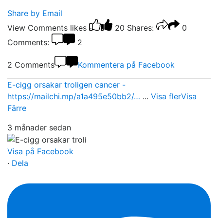
Share by Email
View Comments
likes
20
Shares:
0
Comments:
2
2 Comments
Kommentera på Facebook
E-cigg orsakar troligen cancer -
https://mailchi.mp/a1a495e50bb2/…
...
Visa fler
Visa
Färre
3 månader sedan
Visa på Facebook
·
Dela