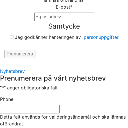
lämnas oförändrat.
E-post
*
Samtycke
Jag godkänner hanteringen av
personuppgifter
Hemsida av
KA Webbyrå Stockholm
Nyhetsbrev
Prenumerera på vårt nyhetsbrev
”
*
” anger obligatoriska fält
Phone
Detta fält används för valideringsändamål och ska lämnas
oförändrat.