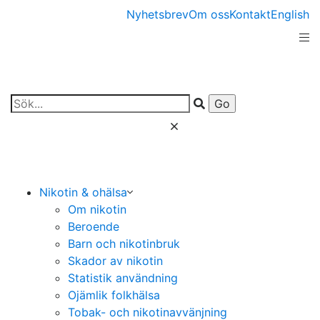
Nyhetsbrev
Om oss
Kontakt
English
Nikotin & ohälsa
Om nikotin
Beroende
Barn och nikotinbruk
Skador av nikotin
Statistik användning
Ojämlik folkhälsa
Tobak- och nikotinavvänjning