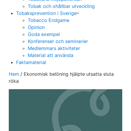
Tobak och ohållbar utveckling
Tobaksprevention i Sverige
Tobacco Endgame
Opinion
Goda exempel
Konferenser och seminarier
Medlemmars aktiviteter
Material att använda
Faktamaterial
Hem
/
Ekonomisk belöning hjälpte utsatta sluta
röka