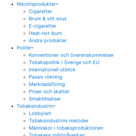
Nikotinprodukter
Cigaretter
Brunt & vitt snus
E-cigaretter
Heat-not-burn
Andra produkter
Politik
Konventioner och överenskommelser
Tobakspolitik i Sverige och EU
Internationell utblick
Passiv rökning
Marknadsföring
Priser och skatter
Smaktillsatser
Tobaksindustrin
Lobbyism
Tobaksindustrins metoder
Människor i tobaksproduktionen
Tobakens miljöpåverkan