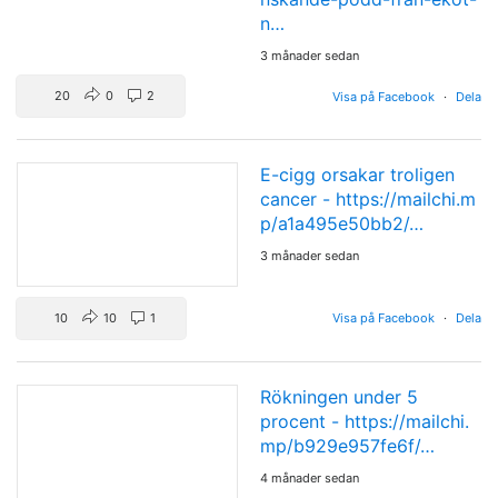
n…
3 månader sedan
20
0
2
Visa på Facebook
·
Dela
E-cigg orsakar troligen
cancer -
https://mailchi.m
p/a1a495e50bb2/…
3 månader sedan
10
10
1
Visa på Facebook
·
Dela
Rökningen under 5
procent -
https://mailchi.
mp/b929e957fe6f/…
4 månader sedan