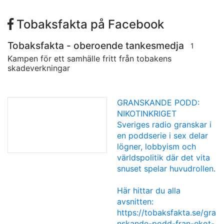
Tobaksfakta på Facebook
Tobaksfakta - oberoende tankesmedja
1
Kampen för ett samhälle fritt från tobakens
skadeverkningar
GRANSKANDE PODD:
NIKOTINKRIGET
Sveriges radio granskar i
en poddserie i sex delar
lögner, lobbyism och
världspolitik där det vita
snuset spelar huvudrollen.
Här hittar du alla
avsnitten:
https://tobaksfakta.se/gra
nskande-podd-fran-ekot-