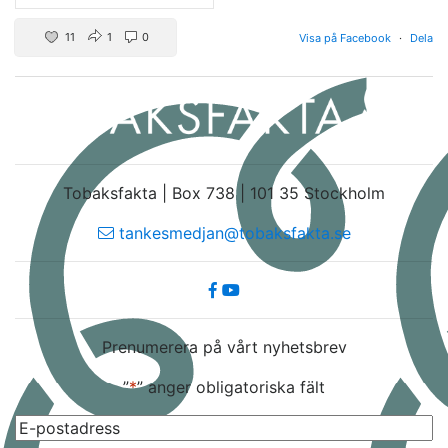
11
1
0
Visa på Facebook
·
Dela
Tobaksfakta | Box 738 | 101 35 Stockholm
tankesmedjan@tobaksfakta.se
Prenumerera på vårt nyhetsbrev
”
*
” anger obligatoriska fält
E-