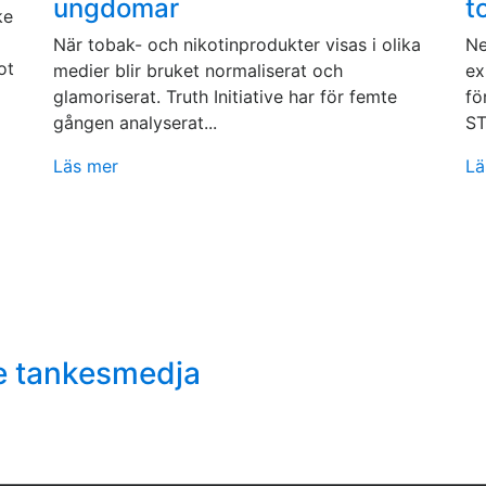
ungdomar
t
ke
När tobak- och nikotinprodukter visas i olika
Ne
ot
medier blir bruket normaliserat och
ex
glamoriserat. Truth Initiative har för femte
fö
gången analyserat...
ST
Läs mer
Lä
e tankesmedja