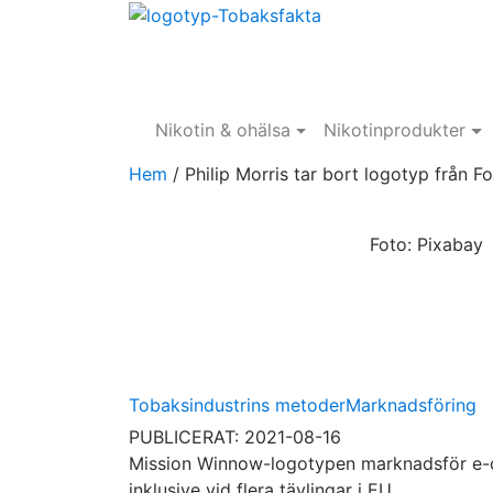
Nikotin & ohälsa
Nikotinprodukter
Hem
/
Philip Morris tar bort logotyp från Fo
Foto: Pixabay
Tobaksindustrins metoder
Marknadsföring
PUBLICERAT: 2021-08-16
Mission Winnow-logotypen marknadsför e-cig
inklusive vid flera tävlingar i EU.