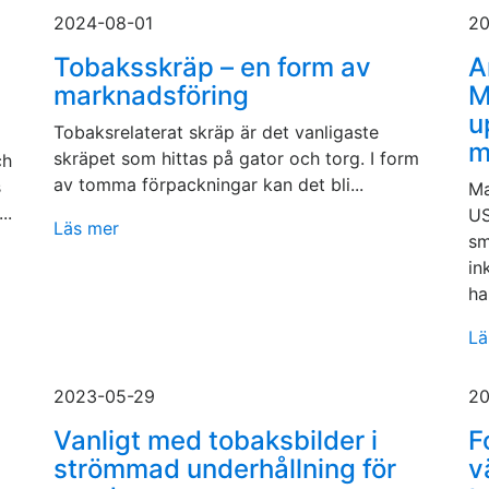
2024-08-01
20
Tobaksskräp – en form av
A
marknadsföring
M
u
Tobaksrelaterat skräp är det vanligaste
m
skräpet som hittas på gator och torg. I form
ch
av tomma förpackningar kan det bli...
s
Ma
..
US
Läs mer
sm
in
har
Lä
2023-05-29
20
Vanligt med tobaksbilder i
F
strömmad underhållning för
v