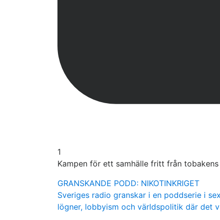
1
Kampen för ett samhälle fritt från tobaken
GRANSKANDE PODD: NIKOTINKRIGET
Sveriges radio granskar i en poddserie i sex
lögner, lobbyism och världspolitik där det v