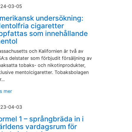
24-03-05
merikansk undersökning:
entolfria cigaretter
ppfattas som innehållande
entol
ssachusetts och Kalifornien är två av
A:s delstater som förbjudit försäljning av
aksatta tobaks- och nikotinprodukter,
klusive mentolcigaretter. Tobaksbolagen
...
s mer
23-04-03
ormel 1 – språngbräda in i
ärldens vardagsrum för