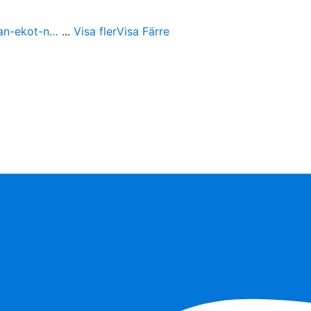
ran-ekot-n…
...
Visa fler
Visa Färre