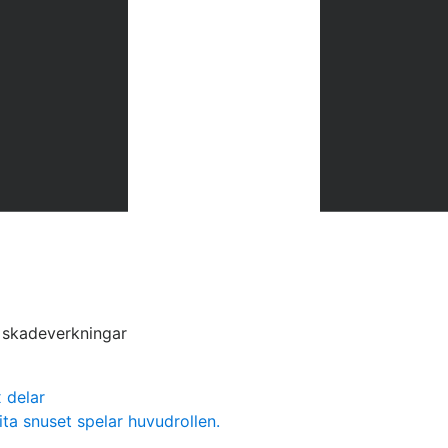
s skadeverkningar
 delar
ita snuset spelar huvudrollen.