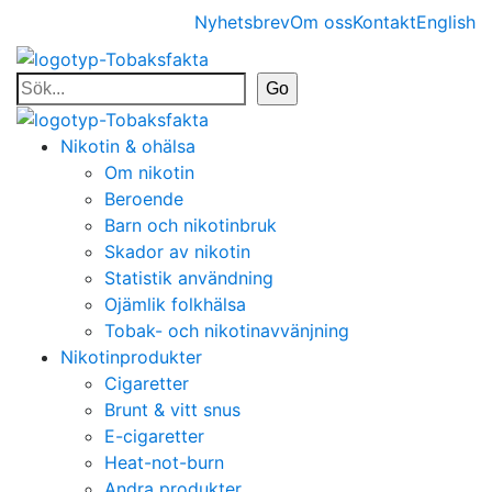
Nyhetsbrev
Om oss
Kontakt
English
Nikotin & ohälsa
Om nikotin
Beroende
Barn och nikotinbruk
Skador av nikotin
Statistik användning
Ojämlik folkhälsa
Tobak- och nikotinavvänjning
Nikotinprodukter
Cigaretter
Brunt & vitt snus
E-cigaretter
Heat-not-burn
Andra produkter