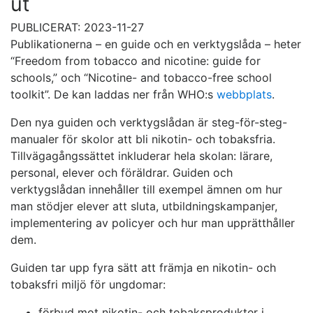
ut
PUBLICERAT: 2023-11-27
Publikationerna – en guide och en verktygslåda – heter
“Freedom from tobacco and nicotine: guide for
schools,” och “Nicotine- and tobacco-free school
toolkit”. De kan laddas ner från WHO:s
webbplats
.
Den nya guiden och verktygslådan är steg-för-steg-
manualer för skolor att bli nikotin- och tobaksfria.
Tillvägagångssättet inkluderar hela skolan: lärare,
personal, elever och föräldrar. Guiden och
verktygslådan innehåller till exempel ämnen om hur
man stödjer elever att sluta, utbildningskampanjer,
implementering av policyer och hur man upprätthåller
dem.
Guiden tar upp fyra sätt att främja en nikotin- och
tobaksfri miljö för ungdomar:
förbud mot nikotin- och tobaksprodukter i