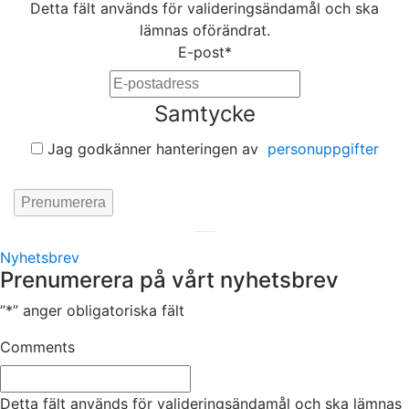
Detta fält används för valideringsändamål och ska
lämnas oförändrat.
E-post
*
Samtycke
Jag godkänner hanteringen av
personuppgifter
Hemsida av
KA Webbyrå Stockholm
Nyhetsbrev
Prenumerera på vårt nyhetsbrev
”
*
” anger obligatoriska fält
Comments
Detta fält används för valideringsändamål och ska lämnas