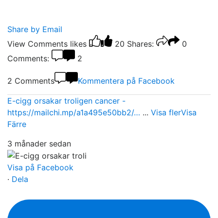
Share by Email
View Comments
likes
20
Shares:
0
Comments:
2
2 Comments
Kommentera på Facebook
E-cigg orsakar troligen cancer -
https://mailchi.mp/a1a495e50bb2/…
...
Visa fler
Visa
Färre
3 månader sedan
Visa på Facebook
·
Dela