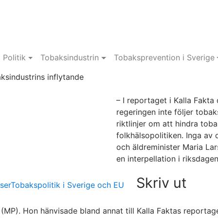
Politik
Tobaksindustrin
Tobaksprevention i Sverige
ksindustrins inflytande
– I reportaget i Kalla Fakt
regeringen inte följer tob
riktlinjer om att hindra tob
folkhälsopolitiken. Inga a
och äldreminister Maria La
en interpellation i riksdagen
Skriv ut
ser
Tobakspolitik i Sverige och EU
 (MP). Hon hänvisade bland annat till Kalla Faktas report