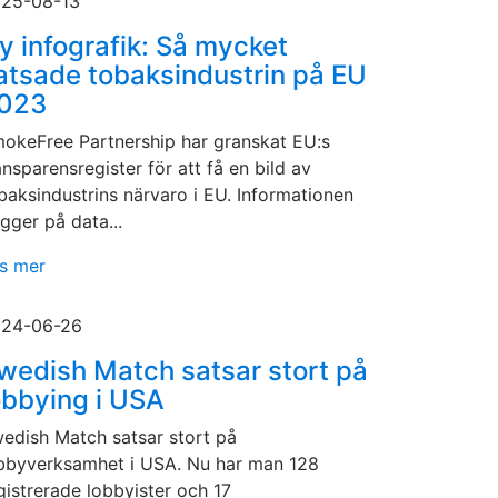
25-08-13
y infografik: Så mycket
atsade tobaksindustrin på EU
023
okeFree Partnership har granskat EU:s
ansparensregister för att få en bild av
baksindustrins närvaro i EU. Informationen
gger på data...
s mer
24-06-26
wedish Match satsar stort på
obbying i USA
edish Match satsar stort på
bbyverksamhet i USA. Nu har man 128
gistrerade lobbyister och 17