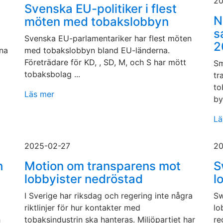
20
Svenska EU-politiker i flest
N
möten med tobakslobbyn
s
Svenska EU-parlamentariker har flest möten
2
rna
med tobakslobbyn bland EU-länderna.
Företrädare för KD, , SD, M, och S har mött
Sm
tobaksbolag ...
tr
to
Läs mer
by
Lä
2025-02-27
20
h
Motion om transparens mot
S
lobbyister nedröstad
l
t
I Sverige har riksdag och regering inte några
Sw
riktlinjer för hur kontakter med
lo
h
tobaksindustrin ska hanteras. Miljöpartiet har
re