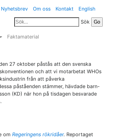
Nyhetsbrev
Om oss
Kontakt
English
Sök
Faktamaterial
a den 27 oktober påstås att den svenska
akskonventionen och att vi motarbetat WHOs
aksindustrin från att påverka
v dessa påståenden stämmer, hävdade barn-
rsson (KD) när hon på tisdagen besvarade
.
age om
Regeringens rökridåer
.
Reportaget