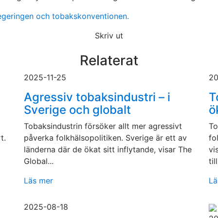
regeringen och tobakskonventionen.
Skriv ut
Relaterat
2025-11-25
20
Agressiv tobaksindustri – i
T
Sverige och globalt
ö
Tobaksindustrin försöker allt mer agressivt
To
t.
påverka folkhälsopolitiken. Sverige är ett av
fo
länderna där de ökat sitt inflytande, visar The
vi
Global...
till
Läs mer
Lä
2025-08-18