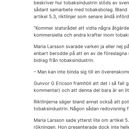
beskriver hur tobaksindustrin stöds av sven
sådant samarbete med tobaksbolag. Bland an
artikel 5.3, riktlinjer som senare ändå inför
”Kommer statsrådet att vidta några åtgärder
kommersiella och andra krafter inom tobaksi
Maria Larsson svarade varken ja eller nej
enbart berodde på att en av de föreslagna ri
bidrag från tobaksindustrin.
– Man kan inte binda sig till en överensko
Gunvor G Ericson framhöll att det i så fall 
kommentar) och att denna del bara är en lite
Riktlinjerna säger bland annat också att po
tobaksindustrin. Någon sådan redovisning fin
Maria Larsson sade ytterst lite om artikel 5
rökningen. Hon presenterade dock inte hell