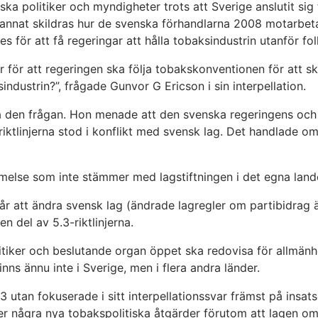
ska politiker och myndigheter trots att Sverige anslutit si
nat skildras hur de svenska förhandlarna 2008 motarbetade
des för att få regeringar att hålla tobaksindustrin utanför fo
 för att regeringen ska följa tobakskonventionen för att s
ndustrin?”, frågade Gunvor G Ericson i sin interpellation.
 på den frågan. Hon menade att den svenska regeringens oc
ktlinjerna stod i konflikt med svensk lag. Det handlade om 
mmelse som inte stämmer med lagstiftningen i det egna land
går att ändra svensk lag (ändrade lagregler om partibidrag 
n del av 5.3-riktlinjerna.
litiker och beslutande organ öppet ska redovisa för allmän
ns ännu inte i Sverige, men i flera andra länder.
.3 utan fokuserade i sitt interpellationssvar främst på insat
er några nya tobakspolitiska åtgärder förutom att lagen om