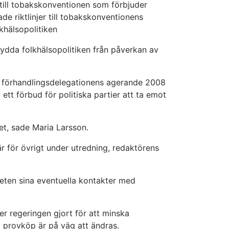
g till tobakskonventionen som förbjuder
 riktlinjer till tobakskonventionens
lkhälsopolitiken
kydda folkhälsopolitiken från påverkan av
h förhandlingsdelegationens agerande 2008
ett förbud för politiska partier att ta emot
et, sade Maria Larsson.
är för övrigt under utredning, redaktörens
heten sina eventuella kontakter med
ser regeringen gjort för att minska
 provköp är på väg att ändras.