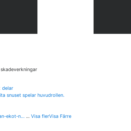
s skadeverkningar
 delar
ita snuset spelar huvudrollen.
ran-ekot-n…
...
Visa fler
Visa Färre