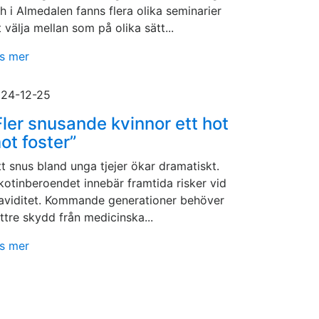
h i Almedalen fanns flera olika seminarier
t välja mellan som på olika sätt...
s mer
24-12-25
Fler snusande kvinnor ett hot
ot foster”
tt snus bland unga tjejer ökar dramatiskt.
kotin­beroendet innebär framtida risker vid
aviditet. Kommande generationer behöver
ttre skydd från medicinska...
s mer