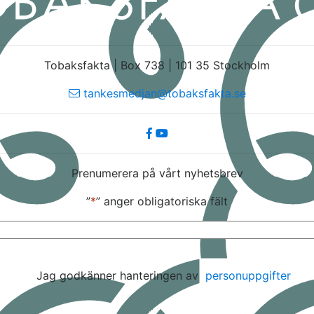
Tobaksfakta | Box 738 | 101 35 Stockholm
tankesmedjan@tobaksfakta.se
Prenumerera på vårt nyhetsbrev
”
*
” anger obligatoriska fält
E-
post
*
Jag godkänner hanteringen av
personuppgifter