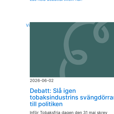
Visa fler
2026-06-02
Debatt: Slå igen
tobaksindustrins svängdörra
till politiken
Inför Tobaksfria dagen den 31 maj skrev