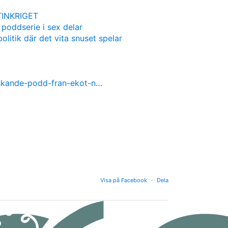
INKRIGET
 poddserie i sex delar
olitik där det vita snuset spelar
nskande-podd-fran-ekot-n…
Visa på Facebook
·
Dela