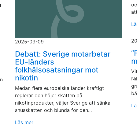
oc
t
at
Lä
20
2025-09-09
”
Debatt: Sverige motarbetar
m
EU-länders
folkhälsosatsningar mot
Vi
nikotin
Ni
an
gr
Medan flera europeiska länder kraftigt
bä
reglerar och höjer skatten på
nikotinprodukter, väljer Sverige att sänka
Lä
snusskatten och blunda för den...
Läs mer