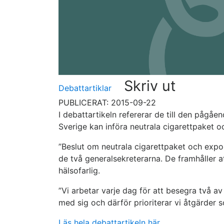
Skriv ut
Debattartiklar
PUBLICERAT: 2015-09-22
I debattartikeln refererar de till den pågåe
Sverige kan införa neutrala cigarettpaket o
”Beslut om neutrala cigarettpaket och expon
de två generalsekreterarna. De framhåller 
hälsofarlig.
”Vi arbetar varje dag för att besegra två a
med sig och därför prioriterar vi åtgärder som
Läs hela debattartikeln här.