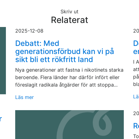
Skriv ut
Relaterat
2025-12-08
20
Debatt: Med
D
generationsförbud kan vi på
e
sikt bli ett rökfritt land
I 
at
Nya generationer att fastna i nikotinets starka
på
beroende. Flera länder har därför infört eller
bl
föreslagit radikala åtgärder för att stoppa...
Lä
Läs mer
20
r
R
To