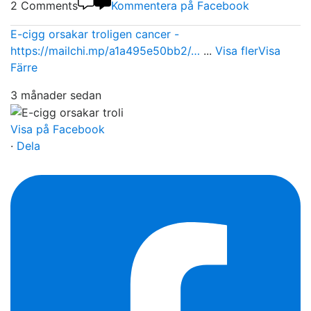
2 Comments
Kommentera på Facebook
E-cigg orsakar troligen cancer -
https://mailchi.mp/a1a495e50bb2/…
...
Visa fler
Visa
Färre
3 månader sedan
Visa på Facebook
·
Dela