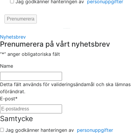
Jag godkänner hanteringen av
personuppgifter
Hemsida av
KA Webbyrå Stockholm
Nyhetsbrev
Prenumerera på vårt nyhetsbrev
”
*
” anger obligatoriska fält
Name
Detta fält används för valideringsändamål och ska lämnas
oförändrat.
E-post
*
Samtycke
Jag godkänner hanteringen av
personuppgifter