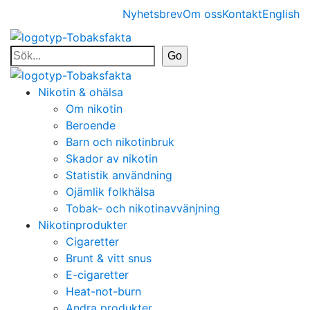
Nyhetsbrev
Om oss
Kontakt
English
Nikotin & ohälsa
Om nikotin
Beroende
Barn och nikotinbruk
Skador av nikotin
Statistik användning
Ojämlik folkhälsa
Tobak- och nikotinavvänjning
Nikotinprodukter
Cigaretter
Brunt & vitt snus
E-cigaretter
Heat-not-burn
Andra produkter