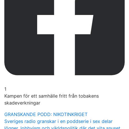
1
Kampen för ett samhälle fritt från tobakens
skadeverkningar
GRANSKANDE PODD: NIKOTINKRIGET
Sveriges radio granskar i en poddserie i sex delar
lögner, lobbyism och världspolitik där det vita snuset