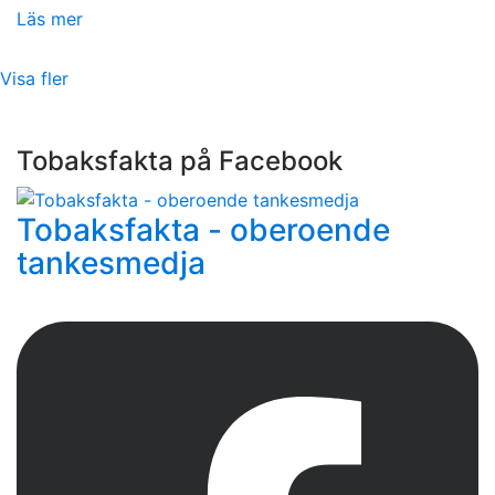
Läs mer
Visa fler
Tobaksfakta på Facebook
Tobaksfakta - oberoende
tankesmedja