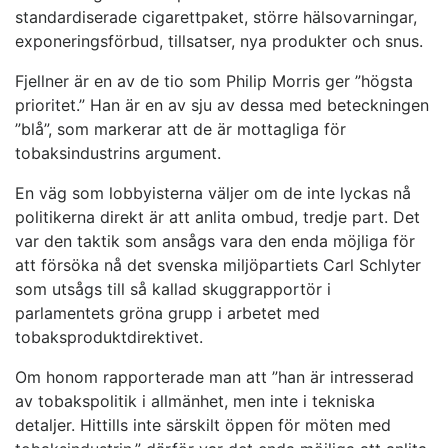
standardiserade cigarettpaket, större hälsovarningar,
exponeringsförbud, tillsatser, nya produkter och snus.
Fjellner är en av de tio som Philip Morris ger ”högsta
prioritet.” Han är en av sju av dessa med beteckningen
”blå”, som markerar att de är mottagliga för
tobaksindustrins argument.
En väg som lobbyisterna väljer om de inte lyckas nå
politikerna direkt är att anlita ombud, tredje part. Det
var den taktik som ansågs vara den enda möjliga för
att försöka nå det svenska miljöpartiets Carl Schlyter
som utsågs till så kallad skuggrapportör i
parlamentets gröna grupp i arbetet med
tobaksproduktdirektivet.
Om honom rapporterade man att ”han är intresserad
av tobakspolitik i allmänhet, men inte i tekniska
detaljer. Hittills inte särskilt öppen för möten med