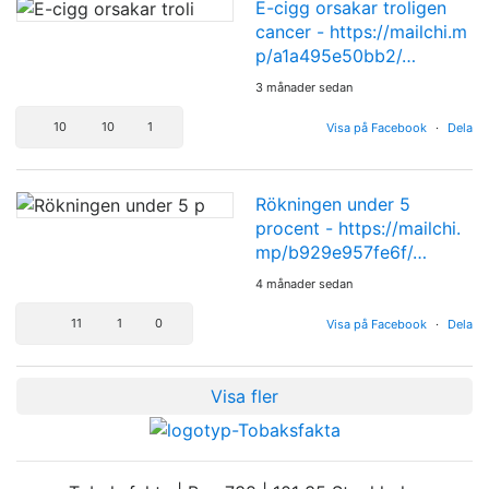
E-cigg orsakar troligen
cancer -
https://mailchi.m
p/a1a495e50bb2/…
3 månader sedan
10
10
1
Visa på Facebook
·
Dela
Rökningen under 5
procent -
https://mailchi.
mp/b929e957fe6f/…
4 månader sedan
11
1
0
Visa på Facebook
·
Dela
Visa fler