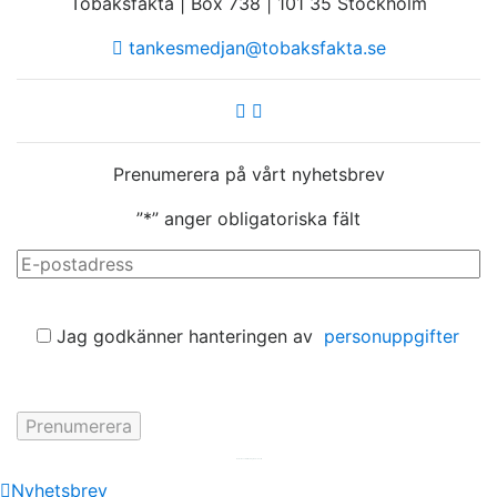
Tobaksfakta | Box 738 | 101 35 Stockholm
tankesmedjan@tobaksfakta.se
Prenumerera på vårt nyhetsbrev
”
*
” anger obligatoriska fält
E-
post
*
Samtycke
Jag godkänner hanteringen av
personuppgifter
Hemsida av
KA Webbyrå Stockholm
Nyhetsbrev