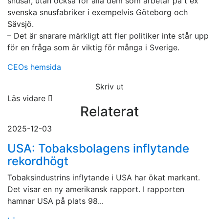
snusar, utan också för alla dem som arbetar på t ex
svenska snusfabriker i exempelvis Göteborg och
Sävsjö.
– Det är snarare märkligt att fler politiker inte står upp
för en fråga som är viktig för många i Sverige.
CEOs hemsida
Skriv ut
Läs vidare
Relaterat
2025-12-03
USA: Tobaksbolagens inflytande
rekordhögt
Tobaksindustrins inflytande i USA har ökat markant.
Det visar en ny amerikansk rapport. I rapporten
hamnar USA på plats 98...