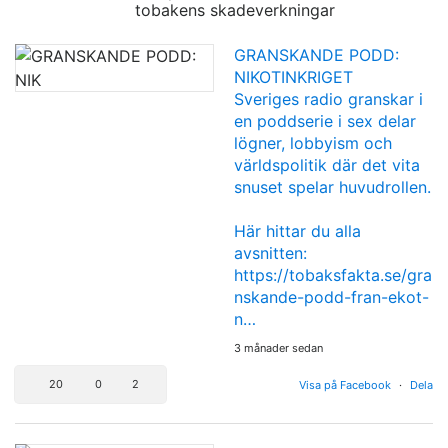
tobakens skadeverkningar
GRANSKANDE PODD:
NIKOTINKRIGET
Sveriges radio granskar i
en poddserie i sex delar
lögner, lobbyism och
världspolitik där det vita
snuset spelar huvudrollen.
Här hittar du alla
avsnitten:
https://tobaksfakta.se/gra
nskande-podd-fran-ekot-
n…
3 månader sedan
20
0
2
Visa på Facebook
·
Dela