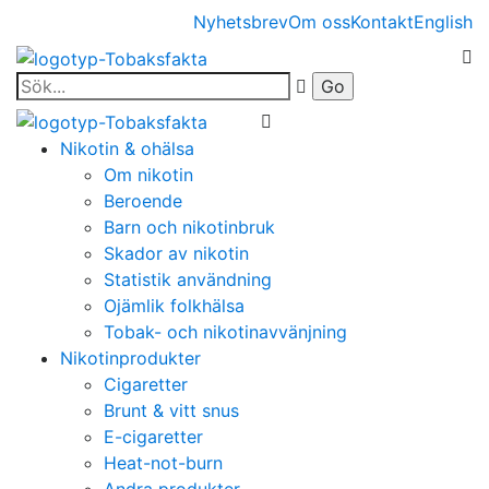
Nyhetsbrev
Om oss
Kontakt
English
Nikotin & ohälsa
Om nikotin
Beroende
Barn och nikotinbruk
Skador av nikotin
Statistik användning
Ojämlik folkhälsa
Tobak- och nikotinavvänjning
Nikotinprodukter
Cigaretter
Brunt & vitt snus
E-cigaretter
Heat-not-burn