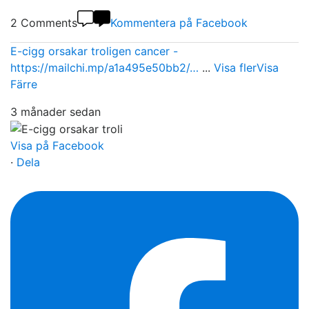
2 Comments
Kommentera på Facebook
E-cigg orsakar troligen cancer -
https://mailchi.mp/a1a495e50bb2/…
...
Visa fler
Visa
Färre
3 månader sedan
Visa på Facebook
·
Dela