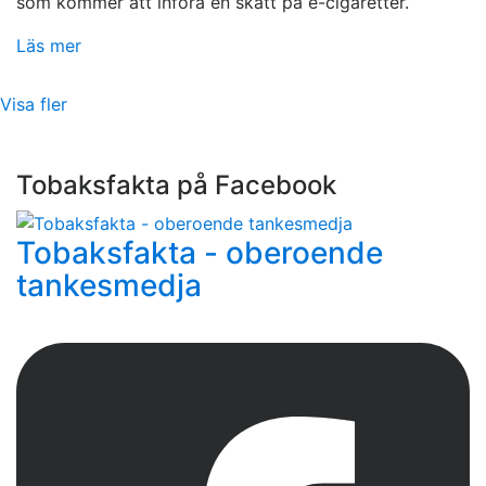
som kommer att införa en skatt på e-cigaretter.
Läs mer
Visa fler
Tobaksfakta på Facebook
Tobaksfakta - oberoende
tankesmedja