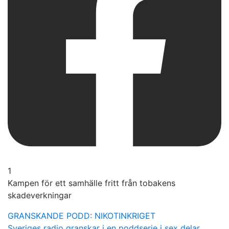
1
Kampen för ett samhälle fritt från tobakens
skadeverkningar
GRANSKANDE PODD: NIKOTINKRIGET
Sveriges radio granskar i en poddserie i sex delar