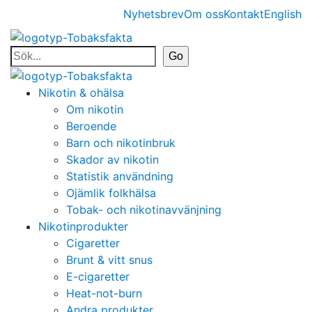
Nyhetsbrev
Om oss
Kontakt
English
Nikotin & ohälsa
Om nikotin
Beroende
Barn och nikotinbruk
Skador av nikotin
Statistik användning
Ojämlik folkhälsa
Tobak- och nikotinavvänjning
Nikotinprodukter
Cigaretter
Brunt & vitt snus
E-cigaretter
Heat-not-burn
Andra produkter