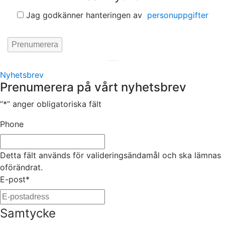
Jag godkänner hanteringen av
personuppgifter
Hemsida av
KA Webbyrå Stockholm
Nyhetsbrev
Prenumerera på vårt nyhetsbrev
”
*
” anger obligatoriska fält
Phone
Detta fält används för valideringsändamål och ska lämnas
oförändrat.
E-post
*
Samtycke