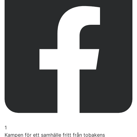
1
Kampen för ett samhälle fritt från tobakens