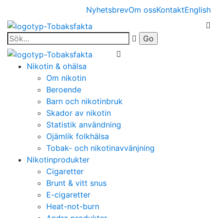
Nyhetsbrev
Om oss
Kontakt
English
Nikotin & ohälsa
Om nikotin
Beroende
Barn och nikotinbruk
Skador av nikotin
Statistik användning
Ojämlik folkhälsa
Tobak- och nikotinavvänjning
Nikotinprodukter
Cigaretter
Brunt & vitt snus
E-cigaretter
Heat-not-burn