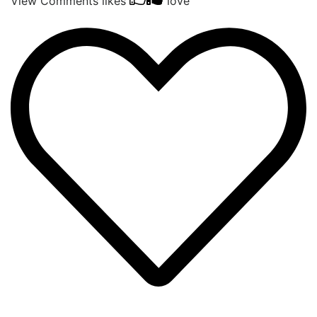
View Comments
likes
love