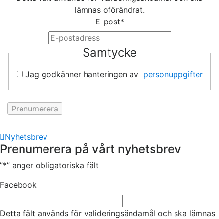
lämnas oförändrat.
E-post
*
Samtycke
Jag godkänner hanteringen av
personuppgifter
Hemsida av
KA Webbyrå Stockholm
Nyhetsbrev
Prenumerera på vårt nyhetsbrev
”
*
” anger obligatoriska fält
Facebook
Detta fält används för valideringsändamål och ska lämnas