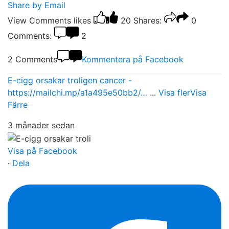
Share by Email
View Comments
likes
20
Shares:
0
Comments:
2
2 Comments
Kommentera på Facebook
E-cigg orsakar troligen cancer -
https://mailchi.mp/a1a495e50bb2/…
...
Visa fler
Visa
Färre
3 månader sedan
Visa på Facebook
·
Dela