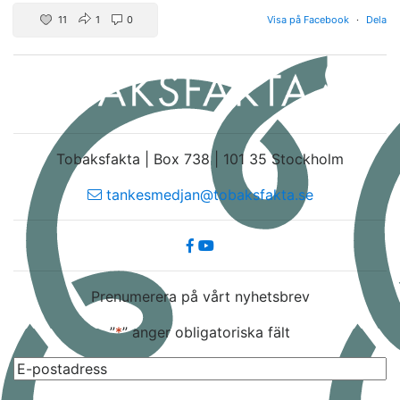
11
1
0
Visa på Facebook
·
Dela
Tobaksfakta | Box 738 | 101 35 Stockholm
tankesmedjan@tobaksfakta.se
Prenumerera på vårt nyhetsbrev
”
*
” anger obligatoriska fält
E-
post
*