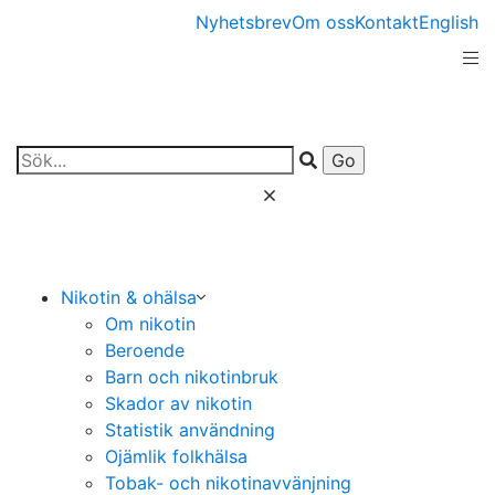
Nyhetsbrev
Om oss
Kontakt
English
Nikotin & ohälsa
Om nikotin
Beroende
Barn och nikotinbruk
Skador av nikotin
Statistik användning
Ojämlik folkhälsa
Tobak- och nikotinavvänjning