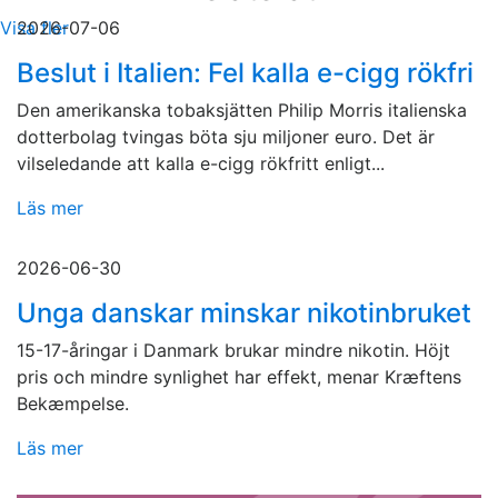
Visa fler
2026-07-06
Beslut i Italien: Fel kalla e-cigg rökfri
Den amerikanska tobaksjätten Philip Morris italienska
dotterbolag tvingas böta sju miljoner euro. Det är
vilseledande att kalla e-cigg rökfritt enligt...
Läs mer
2026-06-30
Unga danskar minskar nikotinbruket
15-17-åringar i Danmark brukar mindre nikotin. Höjt
pris och mindre synlighet har effekt, menar Kræftens
Bekæmpelse.
Läs mer