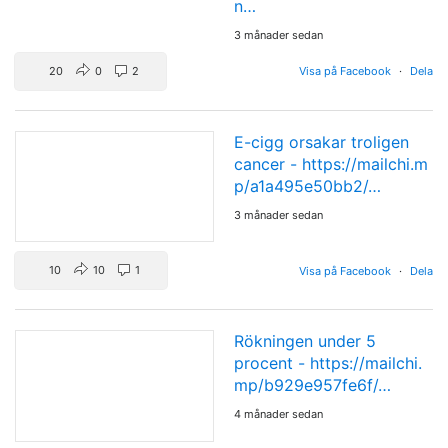
n…
3 månader sedan
20
0
2
Visa på Facebook
·
Dela
E-cigg orsakar troligen
cancer -
https://mailchi.m
p/a1a495e50bb2/…
3 månader sedan
10
10
1
Visa på Facebook
·
Dela
Rökningen under 5
procent -
https://mailchi.
mp/b929e957fe6f/…
4 månader sedan