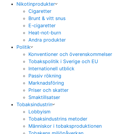
Nikotinprodukter
Cigaretter
Brunt & vitt snus
E-cigaretter
Heat-not-burn
Andra produkter
Politik
Konventioner och överenskommelser
Tobakspolitik i Sverige och EU
Internationell utblick
Passiv rökning
Marknadsföring
Priser och skatter
Smaktillsatser
Tobaksindustrin
Lobbyism
Tobaksindustrins metoder
Människor i tobaksproduktionen
Tobakens miljöpåverkan