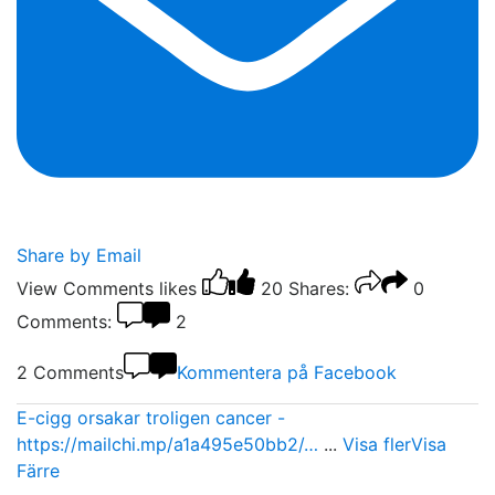
Share by Email
View Comments
likes
20
Shares:
0
Comments:
2
2 Comments
Kommentera på Facebook
E-cigg orsakar troligen cancer -
https://mailchi.mp/a1a495e50bb2/…
...
Visa fler
Visa
Färre