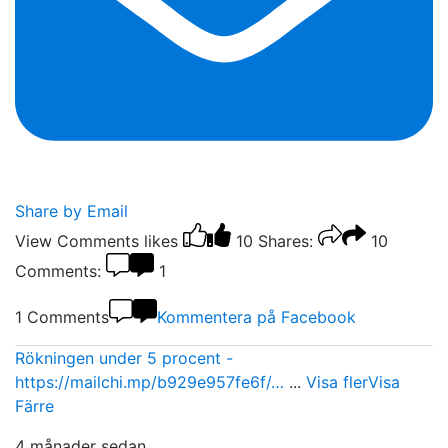
Share by Email
View Comments
likes
10
Shares:
10
Comments:
1
1 Comments
Kommentera på Facebook
Rökningen under 5 procent -
https://mailchi.mp/b929e957fe6f/…
...
Visa fler
Visa
Färre
4 månader sedan