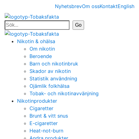
Nyhetsbrev
Om oss
Kontakt
English
Nikotin & ohälsa
Om nikotin
Beroende
Barn och nikotinbruk
Skador av nikotin
Statistik användning
Ojämlik folkhälsa
Tobak- och nikotinavvänjning
Nikotinprodukter
Cigaretter
Brunt & vitt snus
E-cigaretter
Heat-not-burn
Andra produkter