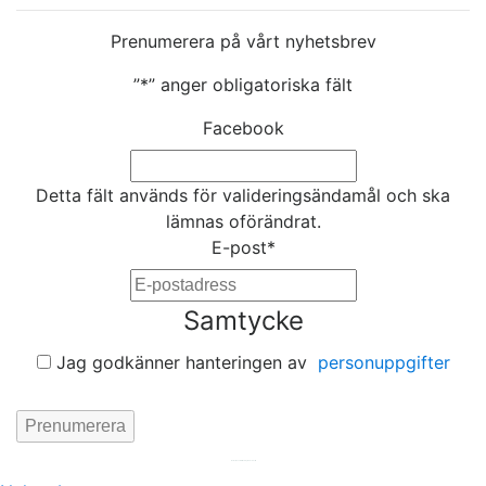
Prenumerera på vårt nyhetsbrev
”
*
” anger obligatoriska fält
Facebook
Detta fält används för valideringsändamål och ska
lämnas oförändrat.
E-post
*
Samtycke
Jag godkänner hanteringen av
personuppgifter
Hemsida av
KA Webbyrå Stockholm