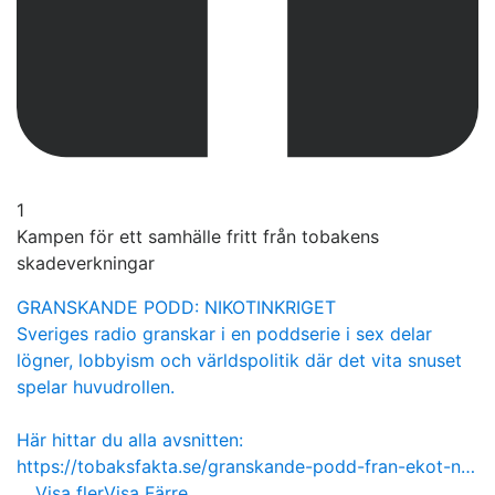
1
Kampen för ett samhälle fritt från tobakens
skadeverkningar
GRANSKANDE PODD: NIKOTINKRIGET
Sveriges radio granskar i en poddserie i sex delar
lögner, lobbyism och världspolitik där det vita snuset
spelar huvudrollen.
Här hittar du alla avsnitten:
https://tobaksfakta.se/granskande-podd-fran-ekot-n…
...
Visa fler
Visa Färre