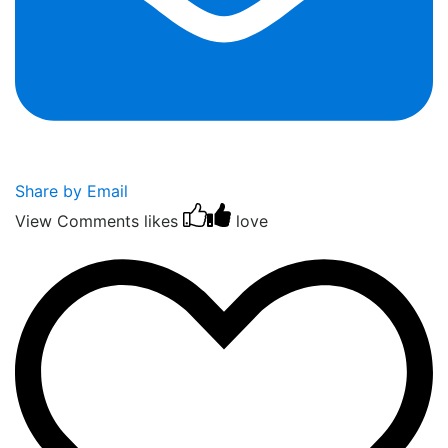
Share by Email
View Comments
likes
love