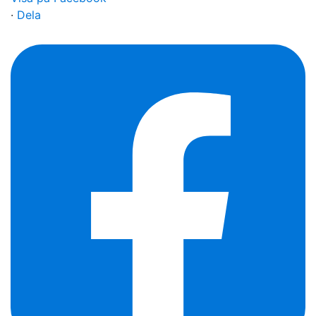
·
Dela