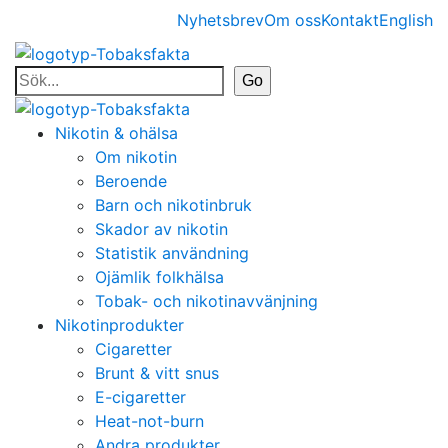
Nyhetsbrev
Om oss
Kontakt
English
Nikotin & ohälsa
Om nikotin
Beroende
Barn och nikotinbruk
Skador av nikotin
Statistik användning
Ojämlik folkhälsa
Tobak- och nikotinavvänjning
Nikotinprodukter
Cigaretter
Brunt & vitt snus
E-cigaretter
Heat-not-burn
Andra produkter