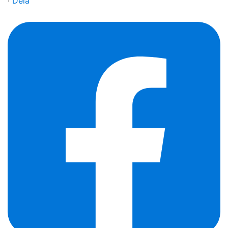
·
Dela