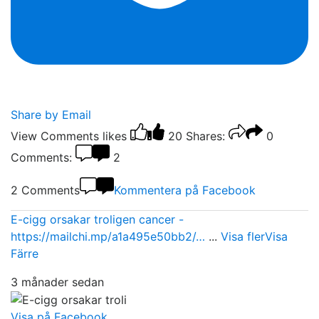
Share by Email
View Comments
likes
20
Shares:
0
Comments:
2
2 Comments
Kommentera på Facebook
E-cigg orsakar troligen cancer -
https://mailchi.mp/a1a495e50bb2/…
...
Visa fler
Visa
Färre
3 månader sedan
Visa på Facebook