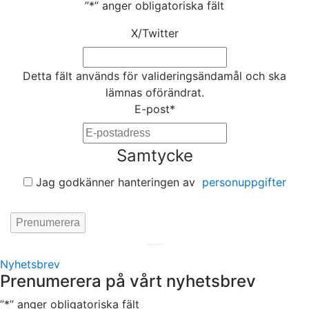
”
*
” anger obligatoriska fält
X/Twitter
Detta fält används för valideringsändamål och ska
lämnas oförändrat.
E-post
*
Samtycke
Jag godkänner hanteringen av
personuppgifter
Hemsida av
KA Webbyrå Stockholm
Nyhetsbrev
Prenumerera på vårt nyhetsbrev
”
*
” anger obligatoriska fält