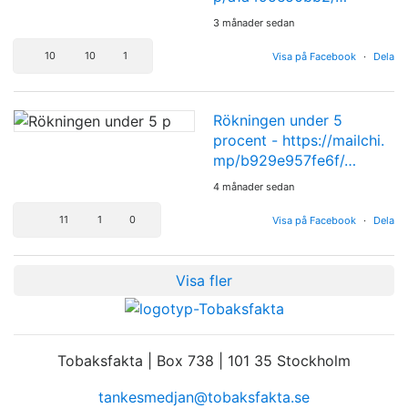
3 månader sedan
10
10
1
Visa på Facebook
·
Dela
Rökningen under 5
procent -
https://mailchi.
mp/b929e957fe6f/…
4 månader sedan
11
1
0
Visa på Facebook
·
Dela
Visa fler
Tobaksfakta | Box 738 | 101 35 Stockholm
tankesmedjan@tobaksfakta.se