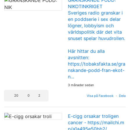
GRANSKANDE PODD:
NIKOTINKRIGET
Sveriges radio granskar i
en poddserie i sex delar
lögner, lobbyism och
världspolitik där det vita
snuset spelar huvudrollen.
Här hittar du alla
avsnitten:
https://tobaksfakta.se/gra
nskande-podd-fran-ekot-
n…
3 månader sedan
20
0
2
Visa på Facebook
·
Dela
E-cigg orsakar troligen
cancer -
https://mailchi.m
p/a1a495e50bb2/…