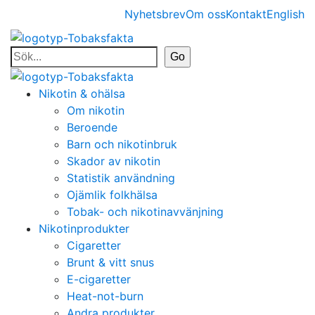
Nyhetsbrev
Om oss
Kontakt
English
Nikotin & ohälsa
Om nikotin
Beroende
Barn och nikotinbruk
Skador av nikotin
Statistik användning
Ojämlik folkhälsa
Tobak- och nikotinavvänjning
Nikotinprodukter
Cigaretter
Brunt & vitt snus
E-cigaretter
Heat-not-burn
Andra produkter