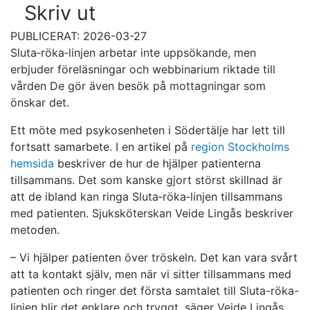
Skriv ut
PUBLICERAT: 2026-03-27
Sluta‑röka‑linjen arbetar inte uppsökande, men
erbjuder föreläsningar och webbinarium riktade till
vården De gör även besök på mottagningar som
önskar det.
Ett möte med psykosenheten i Södertälje har lett till
fortsatt samarbete. I en artikel på
region Stockholms
hemsida
beskriver de hur de hjälper patienterna
tillsammans. Det som kanske gjort störst skillnad är
att de ibland kan ringa Sluta‑röka‑linjen tillsammans
med patienten. Sjuksköterskan Veide Lingås beskriver
metoden.
– Vi hjälper patienten över tröskeln. Det kan vara svårt
att ta kontakt själv, men när vi sitter tillsammans med
patienten och ringer det första samtalet till Sluta-röka-
linjen blir det enklare och tryggt, säger Veide Lingås