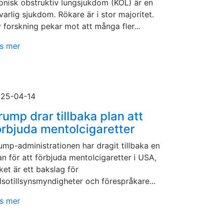
onisk obstruktiv lungsjukdom (KOL) är en
lvarlig sjukdom. Rökare är i stor majoritet.
 forskning pekar mot att många fler...
s mer
25-04-14
rump drar tillbaka plan att
örbjuda mentolcigaretter
ump-administrationen har dragit tillbaka en
an för att förbjuda mentolcigaretter i USA,
lket är ett bakslag för
lsotillsynsmyndigheter och förespråkare...
s mer