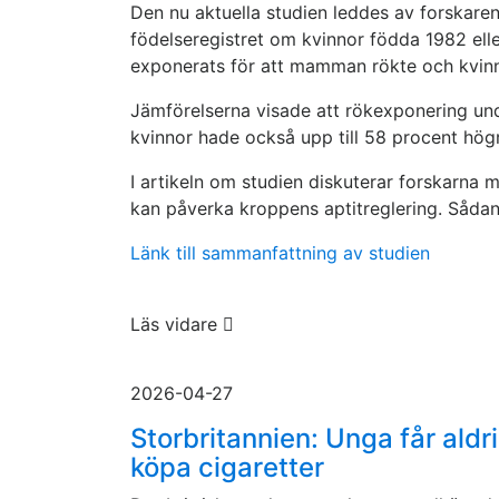
Den nu aktuella studien leddes av forskare
födelseregistret om kvinnor födda 1982 ell
exponerats för att mamman rökte och kvinno
Jämförelserna visade att rökexponering un
kvinnor hade också upp till 58 procent högr
I artikeln om studien diskuterar forskarna 
kan påverka kroppens aptitreglering. Sådana
Länk till sammanfattning av studien
Läs vidare
2026-04-27
Storbritannien: Unga får aldr
köpa cigaretter