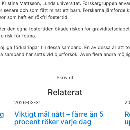
n Kristina Mattsson, Lunds universitet. Forskargruppen anvä
er senare och som fått minst ett barn. Forskarna jämförde k
r som haft en rökfri fostertid.
der den egna fostertiden ökade risken för graviditetsdiab
e risk för fetma.
möjliga förklaringar till dessa samband. En av dessa är att
 samband har setts vid djurförsök. Även flera andra möjliga
Skriv ut
Relaterat
2026-03-31
20
ig
Viktigt mål nått – färre än 5
R
procent röker varje dag
u