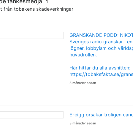
nde tankesmedja
1
tt från tobakens skadeverkningar
GRANSKANDE PODD: NIKOT
Sveriges radio granskar i en
lögner, lobbyism och världsp
huvudrollen.
Här hittar du alla avsnitten:
https://tobaksfakta.se/gra
3 månader sedan
E-cigg orsakar troligen can
3 månader sedan