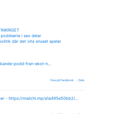
INKRIGET
 poddserie i sex delar
olitik där det vita snuset spelar
nskande-podd-fran-ekot-n…
Visa på Facebook
·
Dela
cer -
https://mailchi.mp/a1a495e50bb2/…