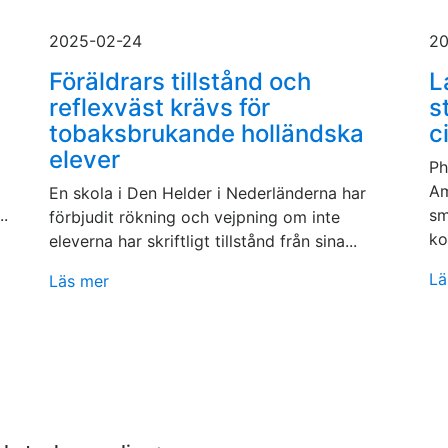
2025-02-24
20
Föräldrars tillstånd och
L
reflexväst krävs för
s
tobaksbrukande holländska
c
elever
Ph
Am
En skola i Den Helder i Nederländerna har
..
sm
förbjudit rökning och vejpning om inte
ko
eleverna har skriftligt tillstånd från sina...
Lä
Läs mer