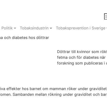
Politik
Tobaksindustrin
Tobaksprevention i Sverige
ma och diabetes hos döttrar
Döttrar till kvinnor som rö
fetma och för diabetes när 
forskning som publiceras i 
tiva effekter hos barnet om mamman röker under gravidite
rndomen. Sambanden mellan rökning under graviditet och barn