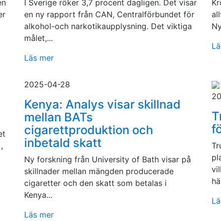
en
I Sverige röker 3,7 procent dagligen. Det visar
Kr
er
en ny rapport från CAN, Centralförbundet för
al
alkohol-och narkotikaupplysning. Det viktiga
Ny
målet,...
Lä
Läs mer
2025-04-28
20
Kenya: Analys visar skillnad
T
mellan BATs
f
cigarettproduktion och
et
inbetald skatt
,
Tr
pl
Ny forskning från University of Bath visar på
vi
skillnader mellan mängden producerade
hä
cigaretter och den skatt som betalas i
Kenya...
Lä
Läs mer