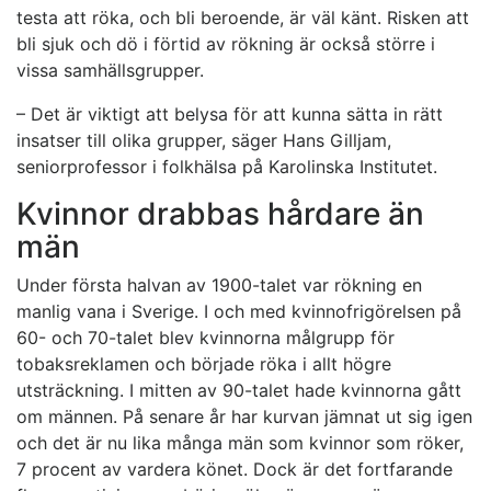
testa att röka, och bli beroende, är väl känt. Risken att
bli sjuk och dö i förtid av rökning är också större i
vissa samhällsgrupper.
– Det är viktigt att belysa för att kunna sätta in rätt
insatser till olika grupper, säger Hans Gilljam,
seniorprofessor i folkhälsa på Karolinska Institutet.
Kvinnor drabbas hårdare än
män
Under första halvan av 1900-talet var rökning en
manlig vana i Sverige. I och med kvinnofrigörelsen på
60- och 70-talet blev kvinnorna målgrupp för
tobaksreklamen och började röka i allt högre
utsträckning. I mitten av 90-talet hade kvinnorna gått
om männen. På senare år har kurvan jämnat ut sig igen
och det är nu lika många män som kvinnor som röker,
7 procent av vardera könet. Dock är det fortfarande