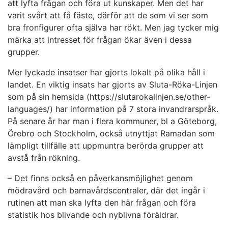
att lyfta frågan och föra ut kunskaper. Men det har
varit svårt att få fäste, därför att de som vi ser som
bra fronfigurer ofta själva har rökt. Men jag tycker mig
märka att intresset för frågan ökar även i dessa
grupper.
Mer lyckade insatser har gjorts lokalt på olika håll i
landet. En viktig insats har gjorts av Sluta-Röka-Linjen
som på sin hemsida (https://slutarokalinjen.se/other-
languages/) har information på 7 stora invandrarspråk.
På senare år har man i flera kommuner, bl a Göteborg,
Örebro och Stockholm, också utnyttjat Ramadan som
lämpligt tillfälle att uppmuntra berörda grupper att
avstå från rökning.
– Det finns också en påverkansmöjlighet genom
mödravård och barnavårdscentraler, där det ingår i
rutinen att man ska lyfta den här frågan och föra
statistik hos blivande och nyblivna föräldrar.