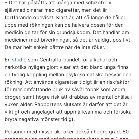
– Det har påståtts att många med schizofreni
självmedicinerar med cigaretter, men det är
fortfarande obevisat. Klart är, att så länge de håller
uppe med rökningen kan de halvera dosen för den
medicin de tar för sin grundsjukdom. Det handlar om
mediciner med biverkningar, så det är väldigt positivt.
De mår helt enkelt bättre när de inte röker.
En
studie
som Centralförbundet för alkohol och
narkotika
nyligen gjort visar att det bland unga finns
en tydlig koppling mellan psykosomatiska besvär och
rökning. Att använda cigaretter tidigt är en riskfaktor
för mer omfattande bruk av såväl tobak som andra
droger, samt högre risk att drabbas av mental ohälsa i
vuxen ålder. Rapportens slutsats är därför att det är
viktigt och angeläget att uppmärksamma och försöka
bryta negativa mönster tidigt.
Personer med missbruk röker också i högre grad. 80