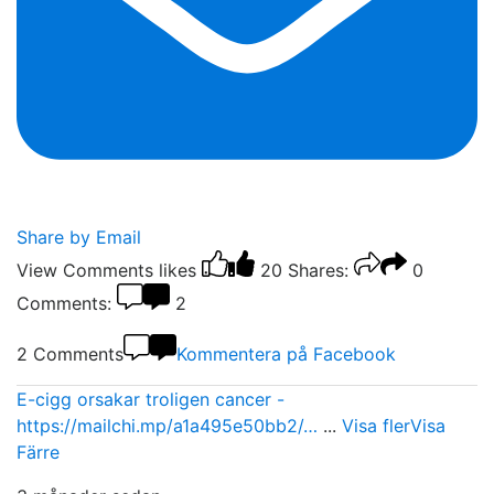
Share by Email
View Comments
likes
20
Shares:
0
Comments:
2
2 Comments
Kommentera på Facebook
E-cigg orsakar troligen cancer -
https://mailchi.mp/a1a495e50bb2/…
...
Visa fler
Visa
Färre