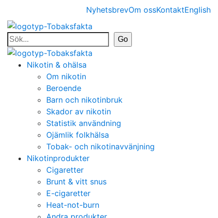
Nyhetsbrev
Om oss
Kontakt
English
Nikotin & ohälsa
Om nikotin
Beroende
Barn och nikotinbruk
Skador av nikotin
Statistik användning
Ojämlik folkhälsa
Tobak- och nikotinavvänjning
Nikotinprodukter
Cigaretter
Brunt & vitt snus
E-cigaretter
Heat-not-burn
Andra produkter