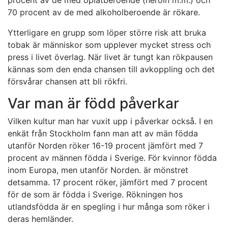
procent av de med opiatberoende (heroin m.m.) och
70 procent av de med alkoholberoende är rökare.
Ytterligare en grupp som löper större risk att bruka
tobak är människor som upplever mycket stress och
press i livet överlag. När livet är tungt kan rökpausen
kännas som den enda chansen till avkoppling och det
försvårar chansen att bli rökfri.
Var man är född påverkar
Vilken kultur man har vuxit upp i påverkar också. I en
enkät från Stockholm fann man att av män födda
utanför Norden röker 16-19 procent jämfört med 7
procent av männen födda i Sverige. För kvinnor födda
inom Europa, men utanför Norden. är mönstret
detsamma. 17 procent röker, jämfört med 7 procent
för de som är födda i Sverige. Rökningen hos
utlandsfödda är en spegling i hur många som röker i
deras hemländer.