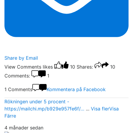
Share by Email
View Comments
likes
10
Shares:
10
Comments:
1
1 Comments
Kommentera på Facebook
Rökningen under 5 procent -
https://mailchi.mp/b929e957fe6f/…
...
Visa fler
Visa
Färre
4 månader sedan