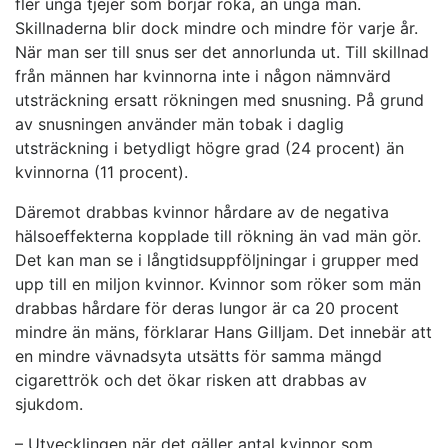
fler unga tjejer som börjar röka, än unga män.
Skillnaderna blir dock mindre och mindre för varje år.
När man ser till snus ser det annorlunda ut. Till skillnad
från männen har kvinnorna inte i någon nämnvärd
utsträckning ersatt rökningen med snusning. På grund
av snusningen använder män tobak i daglig
utsträckning i betydligt högre grad (24 procent) än
kvinnorna (11 procent).
Däremot drabbas kvinnor hårdare av de negativa
hälsoeffekterna kopplade till rökning än vad män gör.
Det kan man se i långtidsuppföljningar i grupper med
upp till en miljon kvinnor. Kvinnor som röker som män
drabbas hårdare för deras lungor är ca 20 procent
mindre än mäns, förklarar Hans Gilljam. Det innebär att
en mindre vävnadsyta utsätts för samma mängd
cigarettrök och det ökar risken att drabbas av
sjukdom.
– Utvecklingen när det gäller antal kvinnor som