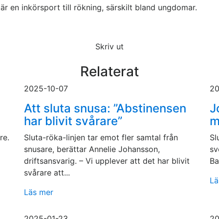
är en inkörsport till rökning, särskilt bland ungdomar.
Skriv ut
Relaterat
2025-10-07
20
Att sluta snusa: ”Abstinensen
J
har blivit svårare”
m
re.
Sluta-röka-linjen tar emot fler samtal från
Sl
snusare, berättar Annelie Johansson,
sv
driftsansvarig. – Vi upplever att det har blivit
Ba
svårare att...
Lä
Läs mer
2025-01-23
20