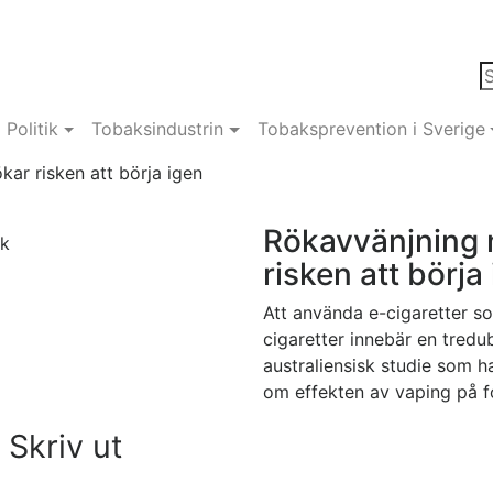
Politik
Tobaksindustrin
Tobaksprevention i Sverige
ar risken att börja igen
Rökavvänjning 
ck
risken att börja
Att använda e-cigaretter som
cigaretter innebär en tredub
australiensisk studie som h
om effekten av vaping på f
Skriv ut