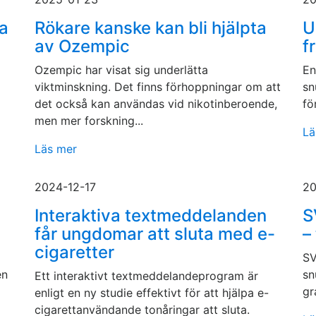
ha
Rökare kanske kan bli hjälpta
U
av Ozempic
f
Ozempic har visat sig underlätta
En
viktminskning. Det finns förhoppningar om att
sn
det också kan användas vid nikotinberoende,
fö
men mer forskning...
Lä
Läs mer
2024-12-17
20
Interaktiva textmeddelanden
S
får ungdomar att sluta med e-
–
cigaretter
SV
en
sn
Ett interaktivt textmeddelandeprogram är
gr
enligt en ny studie effektivt för att hjälpa e-
cigarettanvändande tonåringar att sluta.