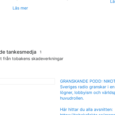
Lä
Läs mer
nde tankesmedja
1
tt från tobakens skadeverkningar
GRANSKANDE PODD: NIKOT
Sveriges radio granskar i en
lögner, lobbyism och världsp
huvudrollen.
Här hittar du alla avsnitten:
https://tobaksfakta.se/gra