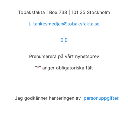
Tobaksfakta | Box 738 | 101 35 Stockholm
tankesmedjan@tobaksfakta.se
Prenumerera på vårt nyhetsbrev
”
*
” anger obligatoriska fält
E-
post
*
Jag godkänner hanteringen av
personuppgifter