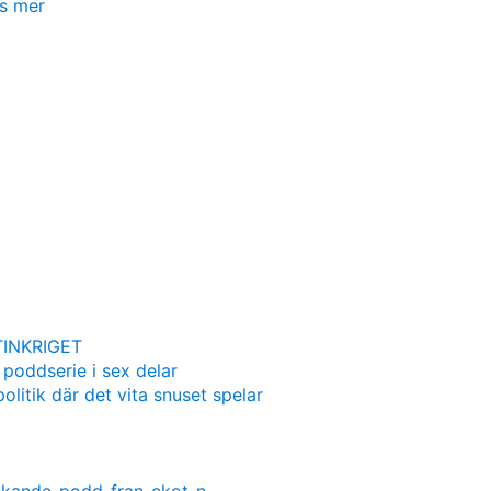
s mer
INKRIGET
 poddserie i sex delar
olitik där det vita snuset spelar
nskande-podd-fran-ekot-n…