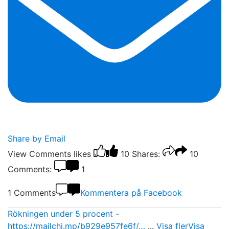
Share by Email
View Comments
likes
10
Shares:
10
Comments:
1
1 Comments
Kommentera på Facebook
Rökningen under 5 procent -
https://mailchi.mp/b929e957fe6f/…
...
Visa fler
Visa