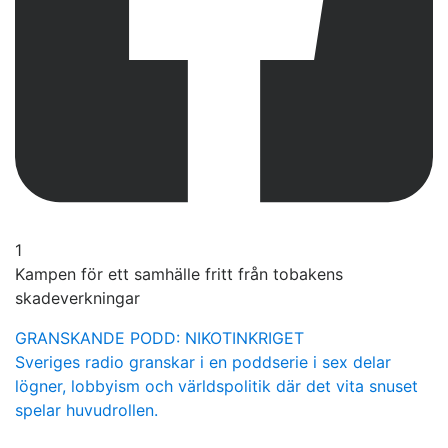
1
Kampen för ett samhälle fritt från tobakens
skadeverkningar
GRANSKANDE PODD: NIKOTINKRIGET
Sveriges radio granskar i en poddserie i sex delar
lögner, lobbyism och världspolitik där det vita snuset
spelar huvudrollen.