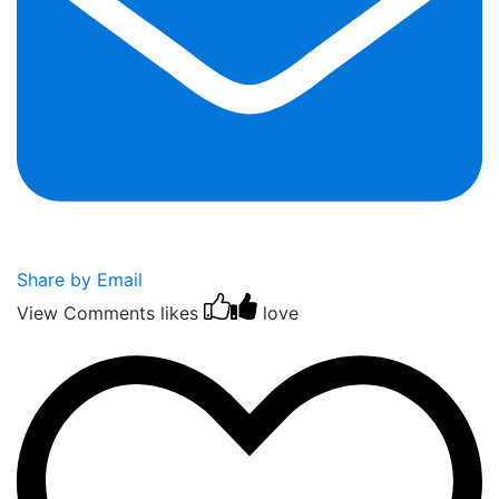
Share by Email
View Comments
likes
love