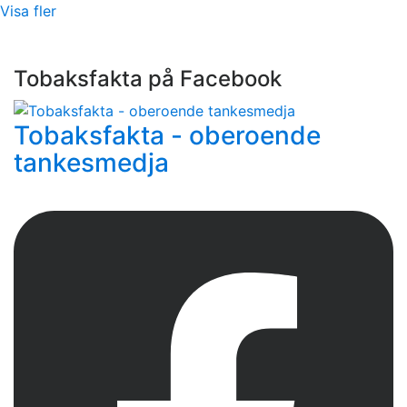
Visa fler
Tobaksfakta på Facebook
Tobaksfakta - oberoende
tankesmedja