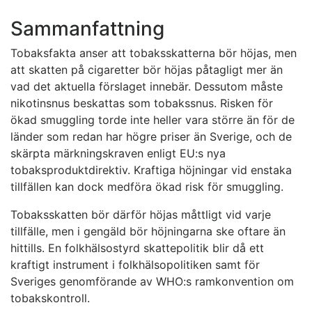
Sammanfattning
Tobaksfakta anser att tobaksskatterna bör höjas, men
att skatten på cigaretter bör höjas påtagligt mer än
vad det aktuella förslaget innebär. Dessutom måste
nikotinsnus beskattas som tobakssnus. Risken för
ökad smuggling torde inte heller vara större än för de
länder som redan har högre priser än Sverige, och de
skärpta märkningskraven enligt EU:s nya
tobaksproduktdirektiv. Kraftiga höjningar vid enstaka
tillfällen kan dock medföra ökad risk för smuggling.
Tobaksskatten bör därför höjas måttligt vid varje
tillfälle, men i gengäld bör höjningarna ske oftare än
hittills. En folkhälsostyrd skattepolitik blir då ett
kraftigt instrument i folkhälsopolitiken samt för
Sveriges genomförande av WHO:s ramkonvention om
tobakskontroll.