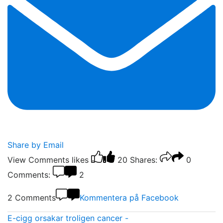
Share by Email
View Comments
likes
20
Shares:
0
Comments:
2
2 Comments
Kommentera på Facebook
E-cigg orsakar troligen cancer -