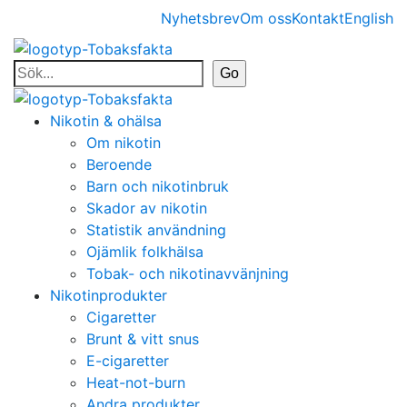
Nyhetsbrev
Om oss
Kontakt
English
Nikotin & ohälsa
Om nikotin
Beroende
Barn och nikotinbruk
Skador av nikotin
Statistik användning
Ojämlik folkhälsa
Tobak- och nikotinavvänjning
Nikotinprodukter
Cigaretter
Brunt & vitt snus
E-cigaretter
Heat-not-burn
Andra produkter