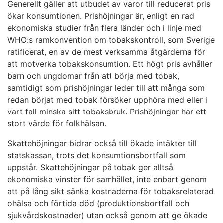
Generellt gäller att utbudet av varor till reducerat pris
ökar konsumtionen. Prishöjningar är, enligt en rad
ekonomiska studier från flera länder och i linje med
WHO:s ramkonvention om tobakskontroll, som Sverige
ratificerat, en av de mest verksamma åtgärderna för
att motverka tobakskonsumtion. Ett högt pris avhåller
barn och ungdomar från att börja med tobak,
samtidigt som prishöjningar leder till att många som
redan börjat med tobak försöker upphöra med eller i
vart fall minska sitt tobaksbruk. Prishöjningar har ett
stort värde för folkhälsan.
Skattehöjningar bidrar också till ökade intäkter till
statskassan, trots det konsumtionsbortfall som
uppstår. Skattehöjningar på tobak ger alltså
ekonomiska vinster för samhället, inte enbart genom
att på lång sikt sänka kostnaderna för tobaksrelaterad
ohälsa och förtida död (produktionsbortfall och
sjukvårdskostnader) utan också genom att ge ökade