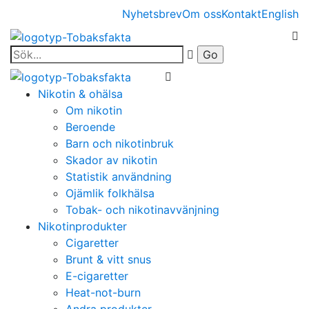
Nyhetsbrev
Om oss
Kontakt
English
Nikotin & ohälsa
Om nikotin
Beroende
Barn och nikotinbruk
Skador av nikotin
Statistik användning
Ojämlik folkhälsa
Tobak- och nikotinavvänjning
Nikotinprodukter
Cigaretter
Brunt & vitt snus
E-cigaretter
Heat-not-burn