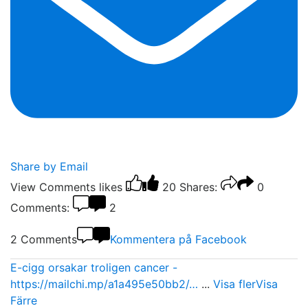
Share by Email
View Comments
likes
20
Shares:
0
Comments:
2
2 Comments
Kommentera på Facebook
E-cigg orsakar troligen cancer -
https://mailchi.mp/a1a495e50bb2/…
...
Visa fler
Visa
Färre