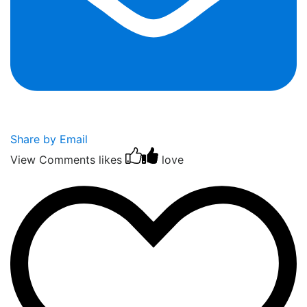
Share by Email
View Comments
likes
love