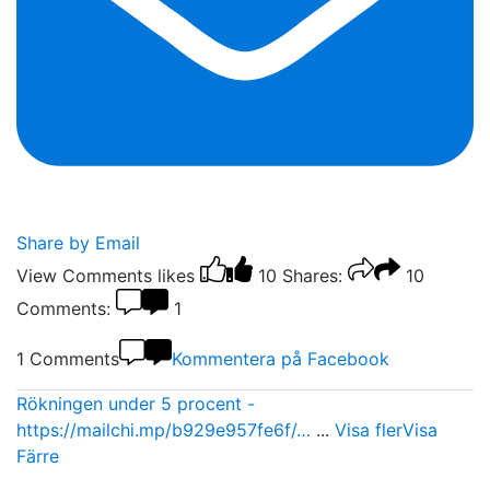
Share by Email
View Comments
likes
10
Shares:
10
Comments:
1
1 Comments
Kommentera på Facebook
Rökningen under 5 procent -
https://mailchi.mp/b929e957fe6f/…
...
Visa fler
Visa
Färre