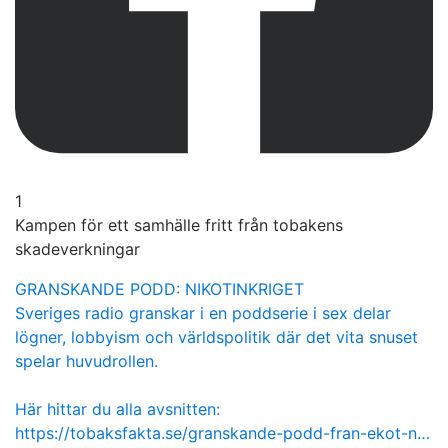
1
Kampen för ett samhälle fritt från tobakens
skadeverkningar
GRANSKANDE PODD: NIKOTINKRIGET
Sveriges radio granskar i en poddserie i sex delar
lögner, lobbyism och världspolitik där det vita snuset
spelar huvudrollen.
Här hittar du alla avsnitten:
https://tobaksfakta.se/granskande-podd-fran-ekot-n…