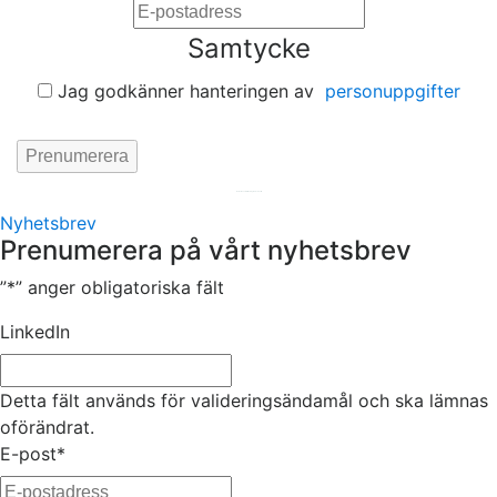
Samtycke
Jag godkänner hanteringen av
personuppgifter
Hemsida av
KA Webbyrå Stockholm
Nyhetsbrev
Prenumerera på vårt nyhetsbrev
”
*
” anger obligatoriska fält
LinkedIn
Detta fält används för valideringsändamål och ska lämnas
oförändrat.
E-post
*