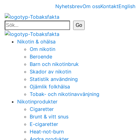
Nyhetsbrev
Om oss
Kontakt
English
Nikotin & ohälsa
Om nikotin
Beroende
Barn och nikotinbruk
Skador av nikotin
Statistik användning
Ojämlik folkhälsa
Tobak- och nikotinavvänjning
Nikotinprodukter
Cigaretter
Brunt & vitt snus
E-cigaretter
Heat-not-burn
Andra produkter