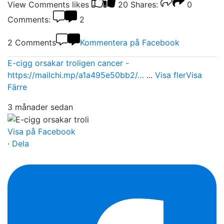
View Comments
likes
20
Shares:
0
Comments:
2
2 Comments
Kommentera på Facebook
E-cigg orsakar troligen cancer -
https://mailchi.mp/a1a495e50bb2/…
...
Visa fler
Visa
Färre
3 månader sedan
Visa på Facebook
·
Dela