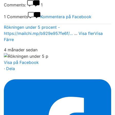
Comments:
1
1 Comments
Kommentera på Facebook
Rökningen under 5 procent -
https://mailchi.mp/b929e957fe6f/…
...
Visa fler
Visa
Färre
4 månader sedan
Visa på Facebook
·
Dela