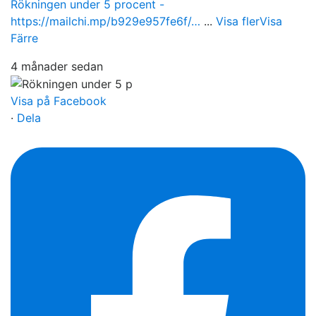
Rökningen under 5 procent -
https://mailchi.mp/b929e957fe6f/…
...
Visa fler
Visa
Färre
4 månader sedan
Visa på Facebook
·
Dela