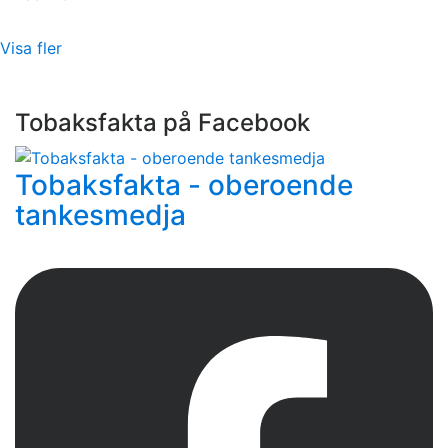
Visa fler
Tobaksfakta på Facebook
Tobaksfakta - oberoende
tankesmedja