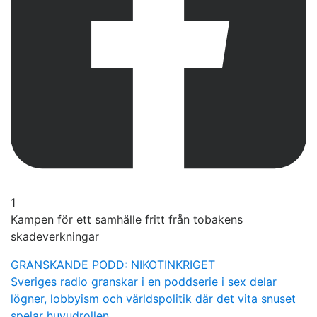
1
Kampen för ett samhälle fritt från tobakens
skadeverkningar
GRANSKANDE PODD: NIKOTINKRIGET
Sveriges radio granskar i en poddserie i sex delar
lögner, lobbyism och världspolitik där det vita snuset
spelar huvudrollen.