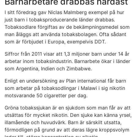
Barnarbetare drabbas hårdast
I sitt föredrag gav Niclas Malmberg exempel på hur
just barn i tobaksproducerande länder drabbas.
Tobaksodlare förgiftas av de bekämpningsmedel som
man åläggs att använda tobaksbolagen. Ofta sådant
som är förbjudet i Europa, exempelvis DDT.
Siffror från 2011 visar att 1,3 miljoner barn under 14 år
arbetar inom tobaksindustrin. Barnarbete ökar i länder
som Argentina, Indien och Zimbabwe.
Enligt en undersökning av Plan international får barn
som arbetar på tobaksodlingar i Malawi i sig nikotin
motsvarande 50 cigaretter per dag.
Gröna tobakssjukan är en sjukdom som man får av att
utsättas för mycket nikotin. Den sjuke kan känna yrsel,
illamående och huvudvärk. Barn är särskilt utsatta,
förmodligen på grund av att deras lägre kroppsvolym