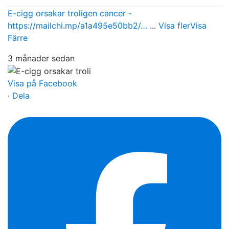
E-cigg orsakar troligen cancer -
https://mailchi.mp/a1a495e50bb2/…
...
Visa fler
Visa
Färre
3 månader sedan
Visa på Facebook
·
Dela