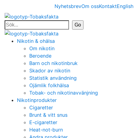
Nyhetsbrev
Om oss
Kontakt
English
Nikotin & ohälsa
Om nikotin
Beroende
Barn och nikotinbruk
Skador av nikotin
Statistik användning
Ojämlik folkhälsa
Tobak- och nikotinavvänjning
Nikotinprodukter
Cigaretter
Brunt & vitt snus
E-cigaretter
Heat-not-burn
Andra produkter