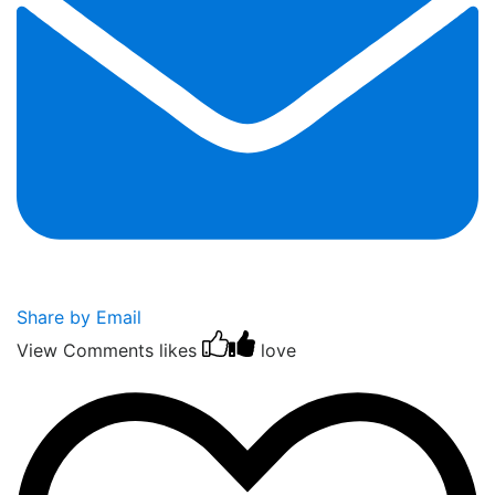
Share by Email
View Comments
likes
love