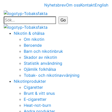
Nyhetsbrev
Om oss
Kontakt
English
Nikotin & ohälsa
Om nikotin
Beroende
Barn och nikotinbruk
Skador av nikotin
Statistik användning
Ojämlik folkhälsa
Tobak- och nikotinavvänjning
Nikotinprodukter
Cigaretter
Brunt & vitt snus
E-cigaretter
Heat-not-burn
Andra produkter