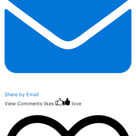
Share by Email
View Comments
likes
love