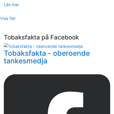
Läs mer
Visa fler
Tobaksfakta på Facebook
Tobaksfakta - oberoende
tankesmedja