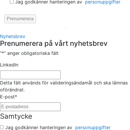
Jag godkänner hanteringen av
personuppgifter
Hemsida av
KA Webbyrå Stockholm
Nyhetsbrev
Prenumerera på vårt nyhetsbrev
”
*
” anger obligatoriska fält
LinkedIn
Detta fält används för valideringsändamål och ska lämnas
oförändrat.
E-post
*
Samtycke
Jag godkänner hanteringen av
personuppgifter