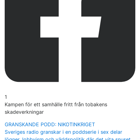
1
Kampen för ett samhälle fritt från tobakens
skadeverkningar
GRANSKANDE PODD: NIKOTINKRIGET
Sveriges radio granskar i en poddserie i sex delar
lögner, lobbyism och världspolitik där det vita snuset