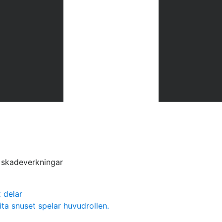
s skadeverkningar
 delar
ita snuset spelar huvudrollen.