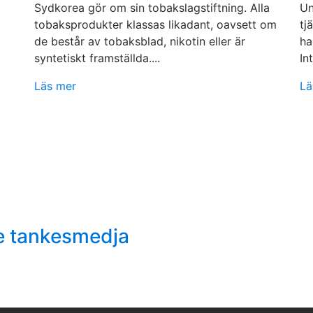
Sydkorea gör om sin tobakslagstiftning. Alla
Un
tobaksprodukter klassas likadant, oavsett om
tj
de består av tobaksblad, nikotin eller är
ha
syntetiskt framställda....
In
Läs mer
Lä
e tankesmedja