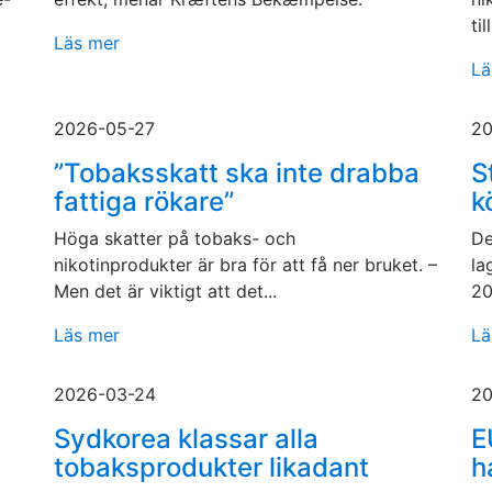
ti
Läs mer
Lä
2026-05-27
20
”Tobaksskatt ska inte drabba
S
fattiga rökare”
k
Höga skatter på tobaks- och
De
nikotinprodukter är bra för att få ner bruket. –
la
Men det är viktigt att det...
20
Läs mer
Lä
2026-03-24
20
Sydkorea klassar alla
E
tobaksprodukter likadant
h