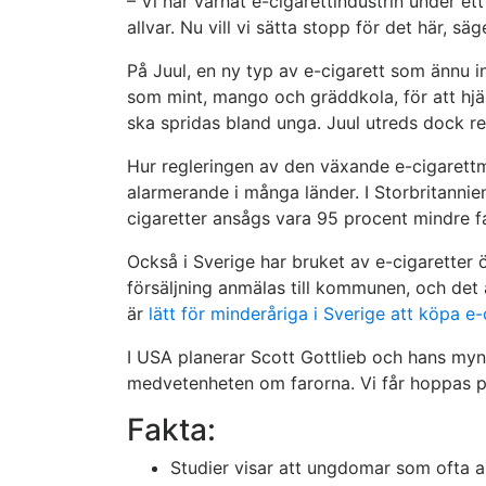
– Vi har varnat e-cigarettindustrin under ett
allvar. Nu vill vi sätta stopp för det här, sä
På Juul, en ny typ av e-cigarett som ännu 
som mint, mango och gräddkola, för att hjäl
ska spridas bland unga. Juul utreds dock re
Hur regleringen av den växande e-cigarettm
alarmerande i många länder. I Storbritannien
cigaretter ansågs vara 95 procent mindre fa
Också i Sverige har bruket av e-cigaretter
försäljning anmälas till kommunen, och det är
är
lätt för minderåriga i Sverige att köpa e-
I USA planerar Scott Gottlieb och hans myndi
medvetenheten om farorna. Vi får hoppas på
Fakta:
Studier visar att ungdomar som ofta an