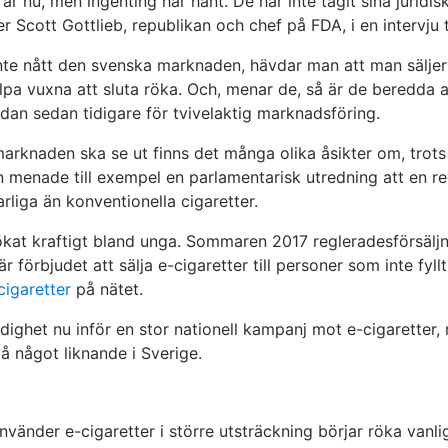
 år nu, men ingenting har hänt. De har inte tagit sina juridi
ger Scott Gottlieb, republikan och chef på FDA, i en intervju t
inte nått den svenska marknaden, hävdar man att man säljer
pa vuxna att sluta röka. Och, menar de, så är de beredda at
dan sedan tidigare för tvivelaktig marknadsföring.
arknaden ska se ut finns det många olika åsikter om, trot
 menade till exempel en parlamentarisk utredning att en regl
rliga än konventionella cigaretter.
 ökat kraftigt bland unga. Sommaren 2017 regleradesförsälj
 förbjudet att sälja e-cigaretter till personer som inte fyll
cigaretter
på nätet.
ghet nu inför en stor nationell kampanj mot e-cigaretter, r
 något liknande i Sverige.
vänder e-cigaretter i större utsträckning börjar röka vanli