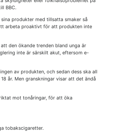
ska skyldigheter eller folkhälsoproblemet på
ill BBC.
 sina produkter med tillsatta smaker så
t arbeta proaktivt för att produkten inte
s att den ökande trenden bland unga är
ering inte är särskilt akut, eftersom e-
ningen av produkten, och sedan dess ska all
t 18 år. Men granskningar visar att det ändå
iktat mot tonåringar, för att öka
ga tobakscigaretter.