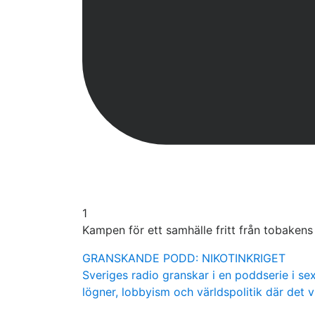
1
Kampen för ett samhälle fritt från tobaken
GRANSKANDE PODD: NIKOTINKRIGET
Sveriges radio granskar i en poddserie i sex
lögner, lobbyism och världspolitik där det v