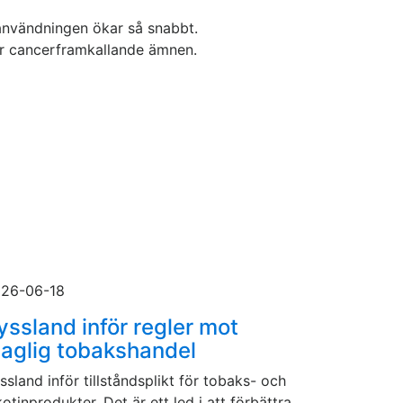
användningen ökar så snabbt.
er cancerframkallande ämnen.
26-06-18
yssland inför regler mot
laglig tobakshandel
ssland inför tillståndsplikt för tobaks- och
kotinprodukter. Det är ett led i att förbättra