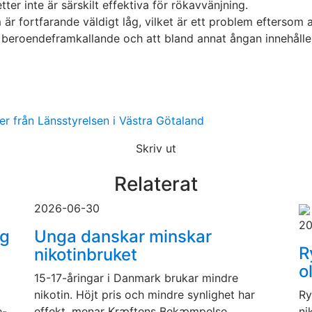
ter inte är särskilt effektiva för rökavvänjning.
 fortfarande väldigt låg, vilket är ett problem eftersom 
t beroendeframkallande och att bland annat ångan innehåll
r från Länsstyrelsen i Västra Götaland
Skriv ut
Relaterat
2026-06-30
20
gg
Unga danskar minskar
R
nikotinbruket
o
15-17-åringar i Danmark brukar mindre
nikotin. Höjt pris och mindre synlighet har
Ry
e-
effekt, menar Kræftens Bekæmpelse.
ni