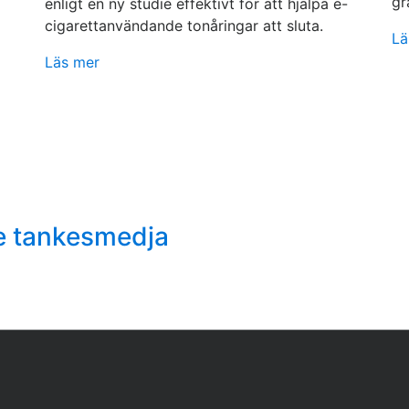
gr
enligt en ny studie effektivt för att hjälpa e-
cigarettanvändande tonåringar att sluta.
Lä
Läs mer
e tankesmedja