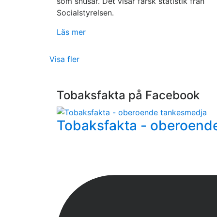
som snusar. Det visar färsk statistik från
Socialstyrelsen.
Läs mer
Visa fler
Tobaksfakta på Facebook
Tobaksfakta - oberoend