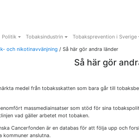
Politik
Tobaksindustrin
Tobaksprevention i Sverige
k- och nikotinavvänjning
/
Så här gör andra länder
Så här gör andr
märkta medel från tobaksskatten som bara går till tobaks
enomfört massmediainsatser som stöd för sina tobakspoliti
tlinjen vad gäller arbetet mot tobaken.
ska Cancerfonden är en databas för att följa upp och for
ka kommuner anslutna.