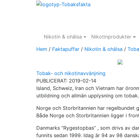
Nikotin & ohälsa
Nikotinprodukter
Hem
/
Faktapuffar
/
Nikotin & ohälsa
/
Toba
Tobak- och nikotinavvänjning
PUBLICERAT: 2019-02-14
Island, Schweiz, Iran och Vietnam har öron
utbildning och allmän upplysning om tobak.
Norge och Storbritannien har regelbundet g
Både Norge och Storbritannien ligger i fron
Danmarks ”Rygestopbas” , som drivs av dan
funnits sedan 1999. Idag är 94 av 98 dans