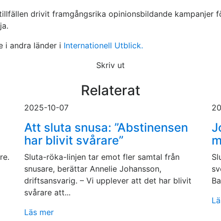
l tillfällen drivit framgångsrika opinionsbildande kampanje
ja.
 i andra länder i
Internationell Utblick.
Skriv ut
Relaterat
2025-10-07
20
Att sluta snusa: ”Abstinensen
J
har blivit svårare”
m
re.
Sluta-röka-linjen tar emot fler samtal från
Sl
snusare, berättar Annelie Johansson,
sv
driftsansvarig. – Vi upplever att det har blivit
Ba
svårare att...
Lä
Läs mer