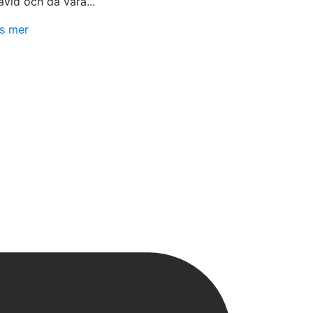
avid och då vara...
s mer