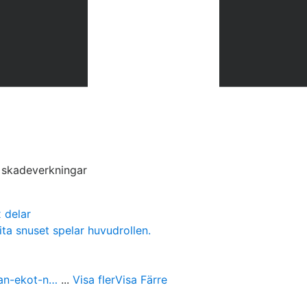
s skadeverkningar
 delar
ita snuset spelar huvudrollen.
ran-ekot-n…
...
Visa fler
Visa Färre