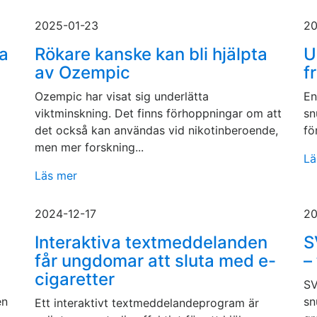
2025-01-23
20
ha
Rökare kanske kan bli hjälpta
U
av Ozempic
f
Ozempic har visat sig underlätta
En
viktminskning. Det finns förhoppningar om att
sn
det också kan användas vid nikotinberoende,
fö
men mer forskning...
Lä
Läs mer
2024-12-17
20
Interaktiva textmeddelanden
S
får ungdomar att sluta med e-
–
cigaretter
SV
en
sn
Ett interaktivt textmeddelandeprogram är