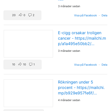
3 månader sedan
20
0
2
Visa på Facebook
·
Dela
E-cigg orsakar troligen
cancer -
https://mailchi.m
p/a1a495e50bb2/…
3 månader sedan
10
10
1
Visa på Facebook
·
Dela
Rökningen under 5
procent -
https://mailchi.
mp/b929e957fe6f/…
4 månader sedan