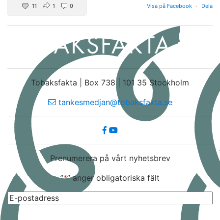
11
1
0
Visa på Facebook
·
Dela
Tobaksfakta | Box 738 | 101 35 Stockholm
tankesmedjan@tobaksfakta.se
Prenumerera på vårt nyhetsbrev
”
*
” anger obligatoriska fält
E-
post
*