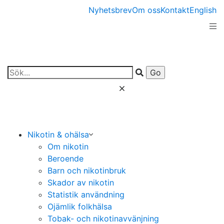
Nyhetsbrev
Om oss
Kontakt
English
Nikotin & ohälsa
Om nikotin
Beroende
Barn och nikotinbruk
Skador av nikotin
Statistik användning
Ojämlik folkhälsa
Tobak- och nikotinavvänjning