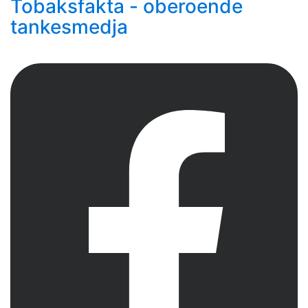
Tobaksfakta - oberoende
tankesmedja