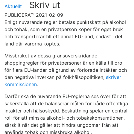
Skriv ut
Aktuellt
PUBLICERAT: 2021-02-09
Enligt nuvarande regler betalas punktskatt på alkohol
och tobak, som en privatperson köper för eget bruk
och transporterar till ett annat EU-land, endast i det
land där varorna köptes.
M
issbruk
et
av
dessa
gränsöverskridande
shoppingregler för privatpersoner
är
en källa till oro
för flera EU-länder på grund av förlorade intäkter och
den negativa inverkan på folkhälsopolitik
en,
skriver
kommissionen
.
Därför ska de
nuvarande EU-reglerna ses över för att
säkerställa att de balansera
r
målen för
både
offentliga
intäkter och hälsoskydd
. Beskattning spelar en central
roll för att minska alkohol- och tobakskonsumtionen,
särskilt när det gäller att hindra ungdomar från att
använda tobak och missbruka alkohol.