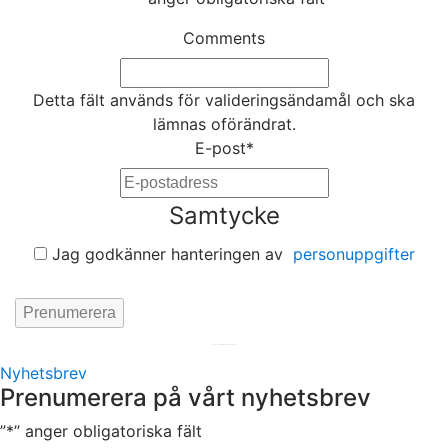
Comments
Detta fält används för valideringsändamål och ska
lämnas oförändrat.
E-post
*
Samtycke
Jag godkänner hanteringen av
personuppgifter
Hemsida av
KA Webbyrå Stockholm
Nyhetsbrev
Prenumerera på vårt nyhetsbrev
”
*
” anger obligatoriska fält