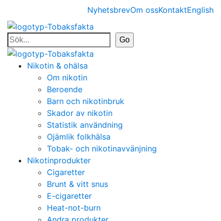
Nyhetsbrev
Om oss
Kontakt
English
Nikotin & ohälsa
Om nikotin
Beroende
Barn och nikotinbruk
Skador av nikotin
Statistik användning
Ojämlik folkhälsa
Tobak- och nikotinavvänjning
Nikotinprodukter
Cigaretter
Brunt & vitt snus
E-cigaretter
Heat-not-burn
Andra produkter