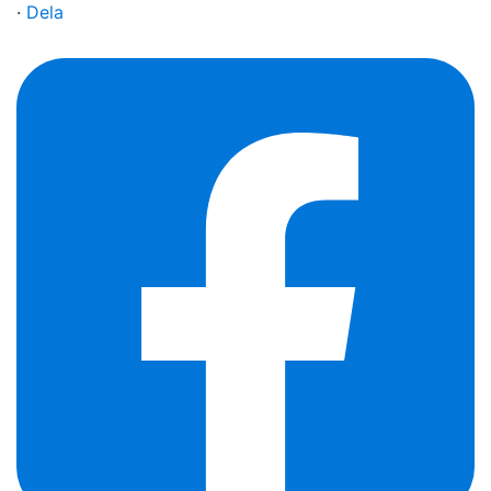
·
Dela