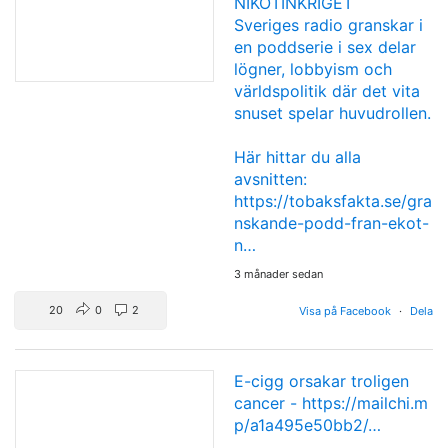
NIKOTINKRIGET
Sveriges radio granskar i
en poddserie i sex delar
lögner, lobbyism och
världspolitik där det vita
snuset spelar huvudrollen.
Här hittar du alla
avsnitten:
https://tobaksfakta.se/gra
nskande-podd-fran-ekot-
n…
3 månader sedan
20
0
2
Visa på Facebook
·
Dela
E-cigg orsakar troligen
cancer -
https://mailchi.m
p/a1a495e50bb2/…