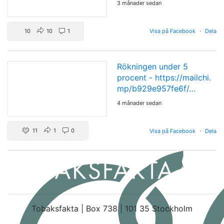
3 månader sedan
10
10
1
Visa på Facebook
·
Dela
Rökningen under 5
procent -
https://mailchi.
mp/b929e957fe6f/…
4 månader sedan
11
1
0
Visa på Facebook
·
Dela
Tobaksfakta | Box 738 | 101 35 Stockholm