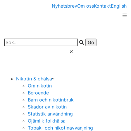
Nyhetsbrev
Om oss
Kontakt
English
Nikotin & ohälsa
Om nikotin
Beroende
Barn och nikotinbruk
Skador av nikotin
Statistik användning
Ojämlik folkhälsa
Tobak- och nikotinavvänjning