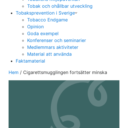
Tobak och ohållbar utveckling
Tobaksprevention i Sverige
Tobacco Endgame
Opinion
Goda exempel
Konferenser och seminarier
Medlemmars aktiviteter
Material att använda
Faktamaterial
Hem
/
Cigarettsmugglingen fortsätter minska