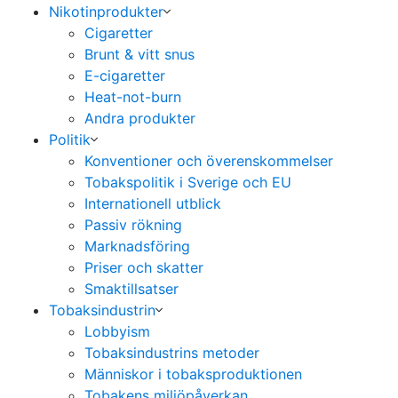
Nikotinprodukter
Cigaretter
Brunt & vitt snus
E-cigaretter
Heat-not-burn
Andra produkter
Politik
Konventioner och överenskommelser
Tobakspolitik i Sverige och EU
Internationell utblick
Passiv rökning
Marknadsföring
Priser och skatter
Smaktillsatser
Tobaksindustrin
Lobbyism
Tobaksindustrins metoder
Människor i tobaksproduktionen
Tobakens miljöpåverkan