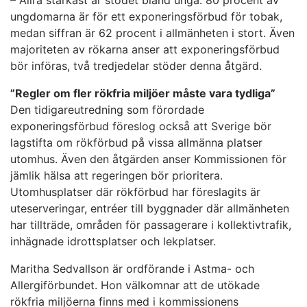
– Allra starkast är stödet bland unga. 80 procent av
ungdomarna är för ett exponeringsförbud för tobak,
medan siffran är 62 procent i allmänheten i stort. Även
majoriteten av rökarna anser att exponeringsförbud
bör införas, två tredjedelar stöder denna åtgärd.
”Regler om fler rökfria miljöer måste vara tydliga”
Den tidigareutredning som förordade
exponeringsförbud föreslog också att Sverige bör
lagstifta om rökförbud på vissa allmänna platser
utomhus. Även den åtgärden anser Kommissionen för
jämlik hälsa att regeringen bör prioritera.
Utomhusplatser där rökförbud har föreslagits är
uteserveringar, entréer till byggnader där allmänheten
har tillträde, områden för passagerare i kollektivtrafik,
inhägnade idrottsplatser och lekplatser.
Maritha Sedvallson är ordförande i Astma- och
Allergiförbundet. Hon välkomnar att de utökade
rökfria miljöerna finns med i kommissionens