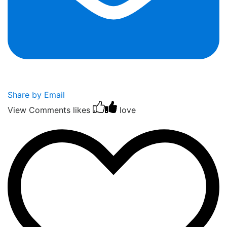
Share by Email
View Comments
likes
love