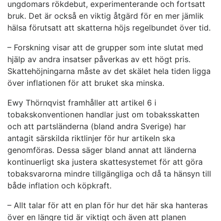
ungdomars rökdebut, experimenterande och fortsatt
bruk. Det är också en viktig åtgärd för en mer jämlik
hälsa förutsatt att skatterna höjs regelbundet över tid.
– Forskning visar att de grupper som inte slutat med
hjälp av andra insatser påverkas av ett högt pris.
Skattehöjningarna måste av det skälet hela tiden ligga
över inflationen för att bruket ska minska.
Ewy Thörnqvist framhåller att artikel 6 i
tobakskonventionen handlar just om tobaksskatten
och att partsländerna (bland andra Sverige) har
antagit särskilda riktlinjer för hur artikeln ska
genomföras. Dessa säger bland annat att länderna
kontinuerligt ska justera skattesystemet för att göra
tobaksvarorna mindre tillgängliga och då ta hänsyn till
både inflation och köpkraft.
– Allt talar för att en plan för hur det här ska hanteras
över en längre tid är viktigt och även att planen