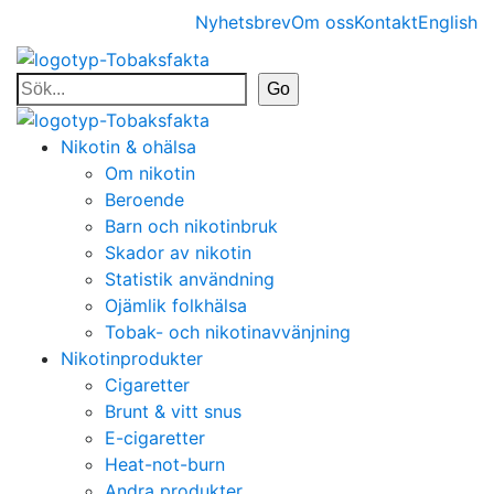
Nyhetsbrev
Om oss
Kontakt
English
Nikotin & ohälsa
Om nikotin
Beroende
Barn och nikotinbruk
Skador av nikotin
Statistik användning
Ojämlik folkhälsa
Tobak- och nikotinavvänjning
Nikotinprodukter
Cigaretter
Brunt & vitt snus
E-cigaretter
Heat-not-burn
Andra produkter