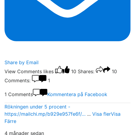
Share by Email
View Comments
likes
10
Shares:
10
Comments:
1
1 Comments
Kommentera på Facebook
Rökningen under 5 procent -
https://mailchi.mp/b929e957fe6f/…
...
Visa fler
Visa
Färre
4 månader sedan