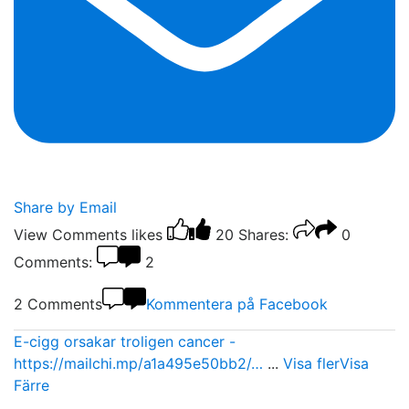
Share by Email
View Comments
likes
20
Shares:
0
Comments:
2
2 Comments
Kommentera på Facebook
E-cigg orsakar troligen cancer -
https://mailchi.mp/a1a495e50bb2/…
...
Visa fler
Visa
Färre