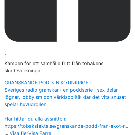
1
Kampen för ett samhälle fritt från tobakens
skadeverkningar
GRANSKANDE PODD: NIKOTINKRIGET
Sveriges radio granskar i en poddserie i sex delar
lögner, lobbyism och världspolitik där det vita snuset
spelar huvudrollen.
Här hittar du alla avsnitten:
https://tobaksfakta.se/granskande-podd-fran-ekot-n…
...
Visa fler
Visa Färre