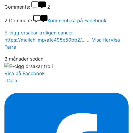
Comments:
2
2 Comments
Kommentera på Facebook
E-cigg orsakar troligen cancer -
https://mailchi.mp/a1a495e50bb2/…
...
Visa fler
Visa
Färre
3 månader sedan
Visa på Facebook
·
Dela