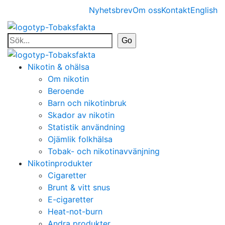
Nyhetsbrev
Om oss
Kontakt
English
Nikotin & ohälsa
Om nikotin
Beroende
Barn och nikotinbruk
Skador av nikotin
Statistik användning
Ojämlik folkhälsa
Tobak- och nikotinavvänjning
Nikotinprodukter
Cigaretter
Brunt & vitt snus
E-cigaretter
Heat-not-burn
Andra produkter