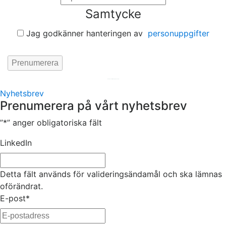
Samtycke
Jag godkänner hanteringen av
personuppgifter
Hemsida av
KA Webbyrå Stockholm
Nyhetsbrev
Prenumerera på vårt nyhetsbrev
”
*
” anger obligatoriska fält
LinkedIn
Detta fält används för valideringsändamål och ska lämnas
oförändrat.
E-post
*