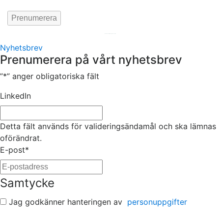
Hemsida av
KA Webbyrå Stockholm
Nyhetsbrev
Prenumerera på vårt nyhetsbrev
”
*
” anger obligatoriska fält
LinkedIn
Detta fält används för valideringsändamål och ska lämnas
oförändrat.
E-post
*
Samtycke
Jag godkänner hanteringen av
personuppgifter