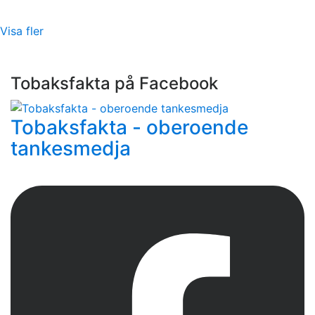
Visa fler
Tobaksfakta på Facebook
Tobaksfakta - oberoende
tankesmedja