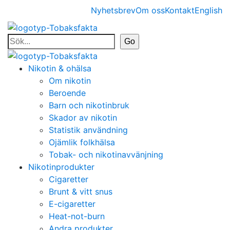
Nyhetsbrev
Om oss
Kontakt
English
Nikotin & ohälsa
Om nikotin
Beroende
Barn och nikotinbruk
Skador av nikotin
Statistik användning
Ojämlik folkhälsa
Tobak- och nikotinavvänjning
Nikotinprodukter
Cigaretter
Brunt & vitt snus
E-cigaretter
Heat-not-burn
Andra produkter