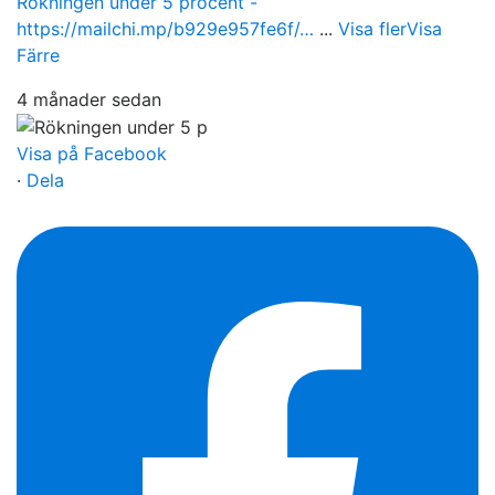
Rökningen under 5 procent -
https://mailchi.mp/b929e957fe6f/…
...
Visa fler
Visa
Färre
4 månader sedan
Visa på Facebook
·
Dela