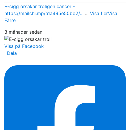
E-cigg orsakar troligen cancer -
https://mailchi.mp/a1a495e50bb2/…
...
Visa fler
Visa
Färre
3 månader sedan
Visa på Facebook
·
Dela