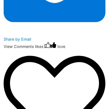
Share by Email
View Comments
likes
love