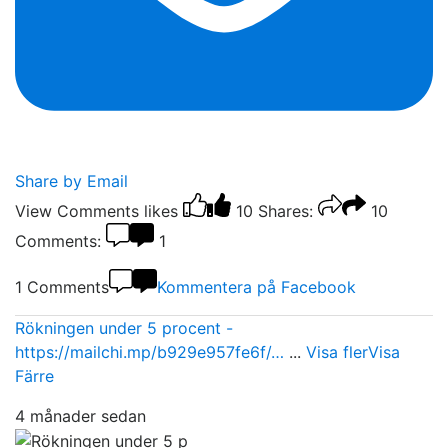
Share by Email
View Comments
likes
10
Shares:
10
Comments:
1
1 Comments
Kommentera på Facebook
Rökningen under 5 procent -
https://mailchi.mp/b929e957fe6f/…
...
Visa fler
Visa
Färre
4 månader sedan