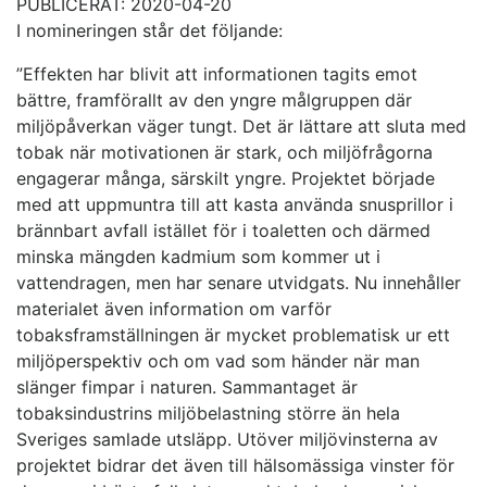
PUBLICERAT: 2020-04-20
I nomineringen står det följande:
”Effekten har blivit att informationen tagits emot
bättre, framförallt av den yngre målgruppen där
miljöpåverkan väger tungt. Det är lättare att sluta med
tobak när motivationen är stark, och miljöfrågorna
engagerar många, särskilt yngre. Projektet började
med att uppmuntra till att kasta använda snusprillor i
brännbart avfall istället för i toaletten och därmed
minska mängden kadmium som kommer ut i
vattendragen, men har senare utvidgats. Nu innehåller
materialet även information om varför
tobaksframställningen är mycket problematisk ur ett
miljöperspektiv och om vad som händer när man
slänger fimpar i naturen. Sammantaget är
tobaksindustrins miljöbelastning större än hela
Sveriges samlade utsläpp. Utöver miljövinsterna av
projektet bidrar det även till hälsomässiga vinster för