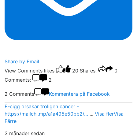
Share by Email
View Comments
likes
20
Shares:
0
Comments:
2
2 Comments
Kommentera på Facebook
E-cigg orsakar troligen cancer -
https://mailchi.mp/a1a495e50bb2/…
...
Visa fler
Visa
Färre
3 månader sedan