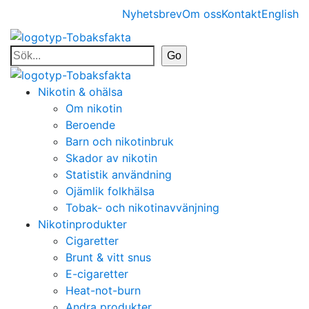
Nyhetsbrev
Om oss
Kontakt
English
Nikotin & ohälsa
Om nikotin
Beroende
Barn och nikotinbruk
Skador av nikotin
Statistik användning
Ojämlik folkhälsa
Tobak- och nikotinavvänjning
Nikotinprodukter
Cigaretter
Brunt & vitt snus
E-cigaretter
Heat-not-burn
Andra produkter