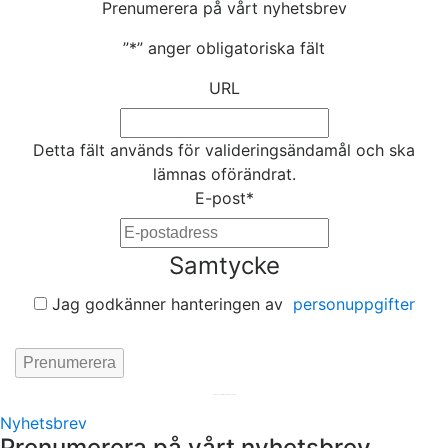
Prenumerera på vårt nyhetsbrev
”
*
” anger obligatoriska fält
URL
Detta fält används för valideringsändamål och ska
lämnas oförändrat.
E-post
*
Samtycke
Jag godkänner hanteringen av
personuppgifter
Hemsida av
KA Webbyrå Stockholm
Nyhetsbrev
Prenumerera på vårt nyhetsbrev