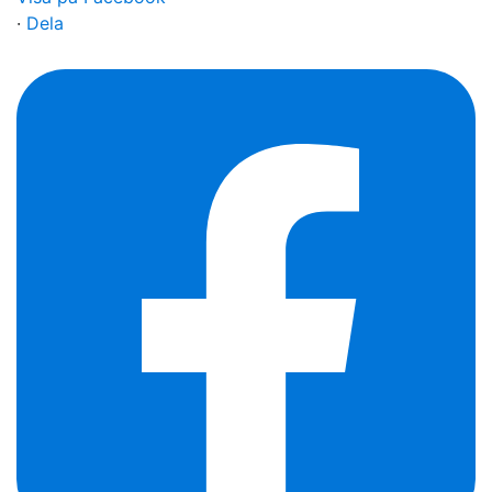
·
Dela