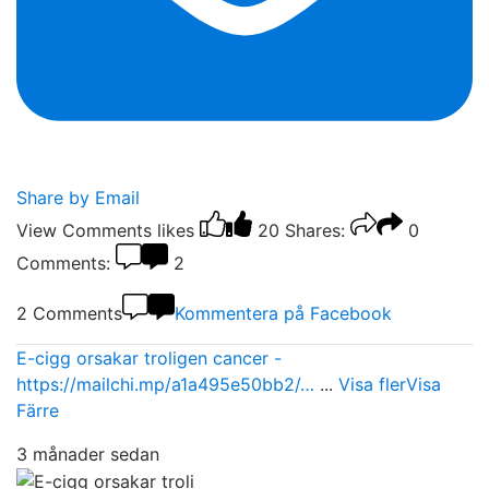
Share by Email
View Comments
likes
20
Shares:
0
Comments:
2
2 Comments
Kommentera på Facebook
E-cigg orsakar troligen cancer -
https://mailchi.mp/a1a495e50bb2/…
...
Visa fler
Visa
Färre
3 månader sedan