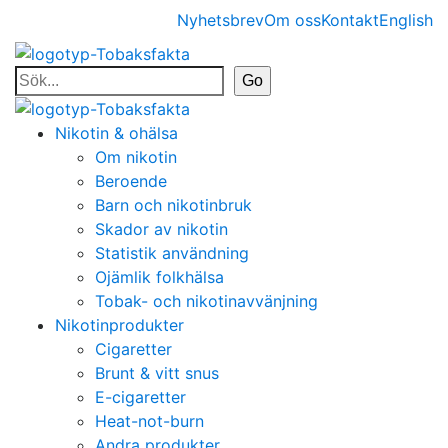
Nyhetsbrev
Om oss
Kontakt
English
Nikotin & ohälsa
Om nikotin
Beroende
Barn och nikotinbruk
Skador av nikotin
Statistik användning
Ojämlik folkhälsa
Tobak- och nikotinavvänjning
Nikotinprodukter
Cigaretter
Brunt & vitt snus
E-cigaretter
Heat-not-burn
Andra produkter