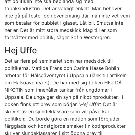
att politiken inte ska beblanda sig med
tobaksindustrin. Det är väldigt enkelt. Man behöver
inte gå på fester och evenemang där man inte vet vem
som betalar för bubblet i glaset. Låt bli. Smutsa inte
ner er. Det är mitt stora medskick idag till er som
fortsätter med politik, säger Sofia Westergren.
Hej Uffe
Det är flera på seminariet som har medskick till
politikerna. Matilda Frans och Carina Hesse Bohlin
arbetar för Hälsoäventyret i Uppsala (länk till artikeln
om Hälsoäventyret). De har med sig boken HEJ DÅ
NIKOTIN som innehåller tankar från ungdomar i
Uppsala. De unga ger sin syn på nikotinprodukter. I
boken finns ett brev som börjar
”Hej Uffe”.
Det är
skrivet av en sjundeklassare som vill påverkar
politiken: Du borde göra en motion som förbjuder
färgglada och konstgjorda smaker i nikotinprodukter,
skriver sjundeklassaren i sitt öppna brev till