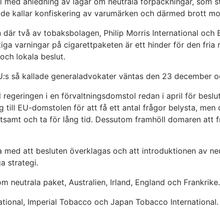
 med anledning av lagar om neutrala förpackningar, som stift
de kallar konfiskering av varumärken och därmed brott mot
där två av tobaksbolagen, Philip Morris International och 
ga varningar på cigarettpaketen är ett hinder för den fria 
 och lokala beslut.
 EU:s så kallade generaladvokater väntas den 23 december oc
regeringen i en förvaltningsdomstol redan i april för beslut
ig till EU-domstolen för att få ett antal frågor belysta, m
stsamt och ta för lång tid. Dessutom framhöll domaren att
 med att besluten överklagas och att introduktionen av neu
a strategi.
 om neutrala paket, Australien, Irland, England och Frankrike.
national, Imperial Tobacco och Japan Tobacco International.