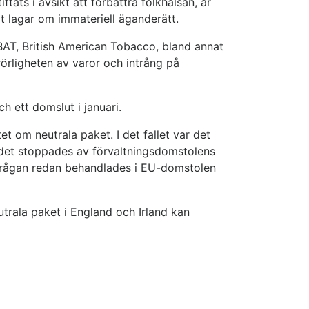
ats i avsikt att förbättra folkhälsan, är
 lagar om immateriell äganderätt.
BAT, British American Tobacco, bland annat
rörligheten av varor och intrång på
h ett domslut i januari.
et om neutrala paket. I det fallet var det
en det stoppades av förvaltningsdomstolens
 frågan redan behandlades i EU-domstolen
trala paket i England och Irland kan