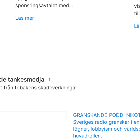
sponsringsavtalet med...
vi
till
Läs mer
Lä
nde tankesmedja
1
tt från tobakens skadeverkningar
GRANSKANDE PODD: NIKOT
Sveriges radio granskar i en
lögner, lobbyism och världsp
huvudrollen.