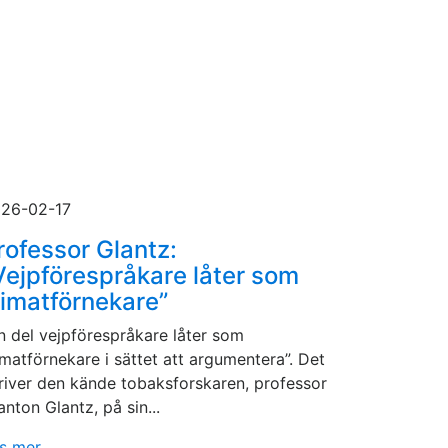
26-02-17
rofessor Glantz:
Vejpförespråkare låter som
limatförnekare”
n del vejpförespråkare låter som
imatförnekare i sättet att argumentera”. Det
river den kände tobaksforskaren, professor
anton Glantz, på sin...
s mer