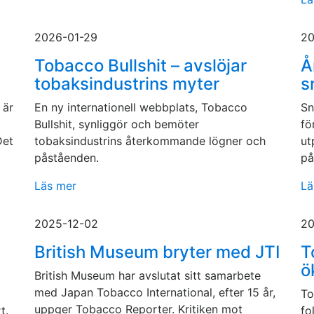
2026-01-29
20
Tobacco Bullshit – avslöjar
Å
tobaksindustrins myter
s
 är
En ny internationell webbplats, Tobacco
Sn
Bullshit, synliggör och bemöter
fö
Det
tobaksindustrins återkommande lögner och
ut
påståenden.
på
Läs mer
Lä
2025-12-02
20
British Museum bryter med JTI
T
ö
British Museum har avslutat sitt samarbete
med Japan Tobacco International, efter 15 år,
To
uppger Tobacco Reporter. Kritiken mot
t.
fo