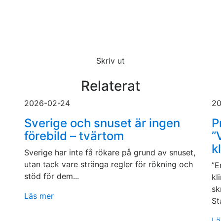
Skriv ut
Relaterat
2026-02-24
20
Sverige och snuset är ingen
P
förebild – tvärtom
”
k
Sverige har inte få rökare på grund av snuset,
utan tack vare stränga regler för rökning och
”E
stöd för dem...
kl
sk
Läs mer
St
Lä