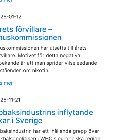
26-01-12
rets förvillare –
nuskommissionen
uskommissionen har utsetts till årets
rvillare. Motivet för detta negativa
pekande är att man sprider vilseleedande
ståenden om nikotin.
s mer
25-11-21
obaksindustrins inflytande
kar i Sverige
baksindustrin har ett ihållande grepp över
lkhälsopolitiken i WHO:s europeiska region,