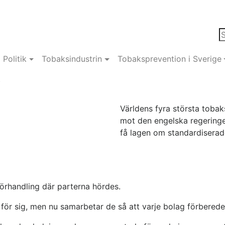
Politik
Tobaksindustrin
Tobaksprevention i Sverige
t
Världens fyra största toba
mot den engelska regeringen
få lagen om standardiserade
örhandling där parterna hördes.
för sig, men nu samarbetar de så att varje bolag förbered