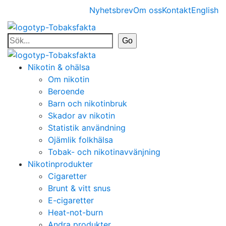
Nyhetsbrev
Om oss
Kontakt
English
Nikotin & ohälsa
Om nikotin
Beroende
Barn och nikotinbruk
Skador av nikotin
Statistik användning
Ojämlik folkhälsa
Tobak- och nikotinavvänjning
Nikotinprodukter
Cigaretter
Brunt & vitt snus
E-cigaretter
Heat-not-burn
Andra produkter