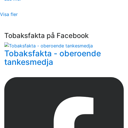
Visa fler
Tobaksfakta på Facebook
Tobaksfakta - oberoende
tankesmedja