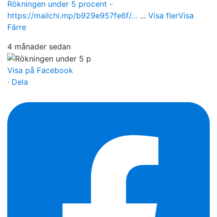
Rökningen under 5 procent -
https://mailchi.mp/b929e957fe6f/…
...
Visa fler
Visa
Färre
4 månader sedan
Visa på Facebook
·
Dela