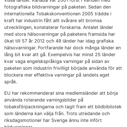
vissa länder. Kanada var 2001 först i världen med
fotografiska bildvarningar på paketen. Sedan den
internationella Tobakskonventionen 2005 trädde i
kraft har industrin fått allt svårare att bromsa
utvecklingen, konstaterar forskarna. Antalet länder
med stora hälsovarningar på paketens framsida har
ökat till 57 år 2012 och 49 länder har idag grafiska
hälsovarningar. Fortfarande har dock många länder en
lång bit kvar att gå. Exempelvis har minst 25 länder
kvar vaga engelskspråkiga varningar på sidan av
paketen som industrin frivilligt började använda för att
blockera mer effektiva varningar på landets eget
språk.
EU har rekommenderat sina medlemsländer att börja
använda roterande varningsbilder på
tobaksförpackningarna och tagit fram ett bildbibliotek
som länderna kan välja från. Trots utredande och
riksdagsmotioner har Sverige ännu inte infört