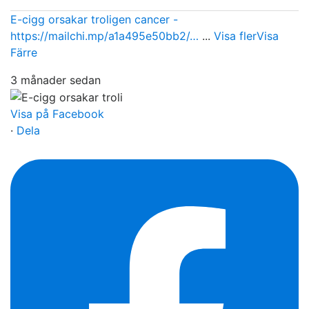
E-cigg orsakar troligen cancer -
https://mailchi.mp/a1a495e50bb2/…
...
Visa fler
Visa
Färre
3 månader sedan
Visa på Facebook
·
Dela