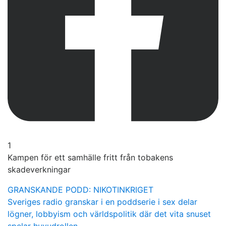
1
Kampen för ett samhälle fritt från tobakens
skadeverkningar
GRANSKANDE PODD: NIKOTINKRIGET
Sveriges radio granskar i en poddserie i sex delar
lögner, lobbyism och världspolitik där det vita snuset
spelar huvudrollen.