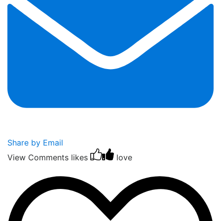
Share by Email
View Comments
likes
love