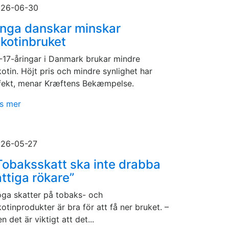
26-06-30
nga danskar minskar
ikotinbruket
-17-åringar i Danmark brukar mindre
kotin. Höjt pris och mindre synlighet har
fekt, menar Kræftens Bekæmpelse.
s mer
26-05-27
Tobaksskatt ska inte drabba
attiga rökare”
ga skatter på tobaks- och
kotinprodukter är bra för att få ner bruket. –
n det är viktigt att det...