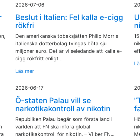
2026-07-06
20
r
Beslut i Italien: Fel kalla e-cigg
U
rökfri
n
on,
Den amerikanska tobaksjätten Philip Morris
15
italienska dotterbolag tvingas böta sju
ni
miljoner euro. Det är vilseledande att kalla e-
ef
cigg rökfritt enligt...
Lä
Läs mer
2026-06-17
20
Ö-staten Palau vill se
”
narkotikakontroll av nikotin
f
Republiken Palau begär som första land i
Hö
h
världen att FN ska införa global
ni
ra
narkotikakontroll för nikotin. – Vi ber FN...
Me