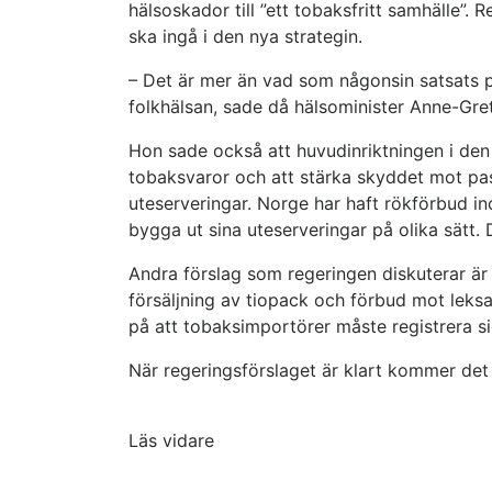
hälsoskador till ”ett tobaksfritt samhälle”
ska ingå i den nya strategin.
– Det är mer än vad som någonsin satsats p
folkhälsan, sade då hälsominister Anne-Gre
Hon sade också att huvudinriktningen i den n
tobaksvaror och att stärka skyddet mot pass
uteserveringar. Norge har haft rökförbud i
bygga ut sina uteserveringar på olika sätt.
Andra förslag som regeringen diskuterar är
försäljning av tiopack och förbud mot leksak
på att tobaksimportörer måste registrera si
När regeringsförslaget är klart kommer det 
Läs vidare