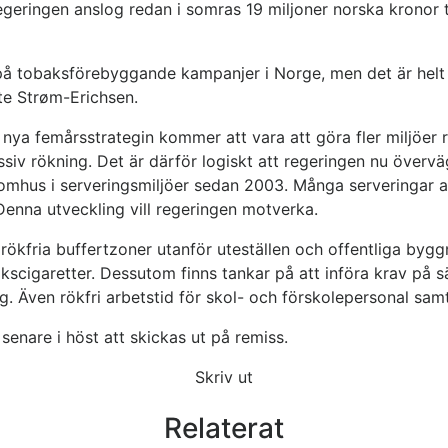
. Regeringen anslog redan i somras 19 miljoner norska kron
å tobaksförebyggande kampanjer i Norge, men det är helt n
te Strøm-Erichsen.
ya femårsstrategin kommer att vara att göra fler miljöer rök
iv rökning. Det är därför logiskt att regeringen nu överväg
nomhus i serveringsmiljöer sedan 2003. Många serveringar 
 Denna utveckling vill regeringen motverka.
 rökfria buffertzoner utanför uteställen och offentliga by
scigaretter. Dessutom finns tankar på att införa krav på särs
g. Även rökfri arbetstid för skol- och förskolepersonal sam
senare i höst att skickas ut på remiss.
Skriv ut
Relaterat