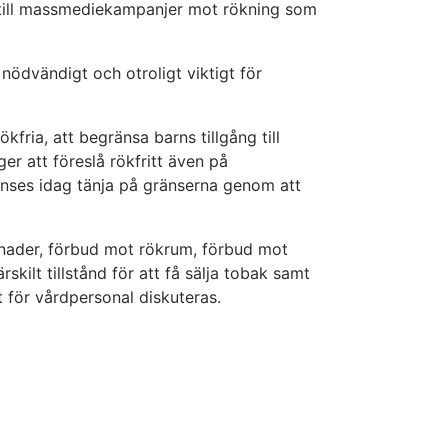
or till massmediekampanjer mot rökning som
ödvändigt och otroligt viktigt för
fria, att begränsa barns tillgång till
er att föreslå rökfritt även på
anses idag tänja på gränserna genom att
ggnader, förbud mot rökrum, förbud mot
kilt tillstånd för att få sälja tobak samt
t för vårdpersonal diskuteras.