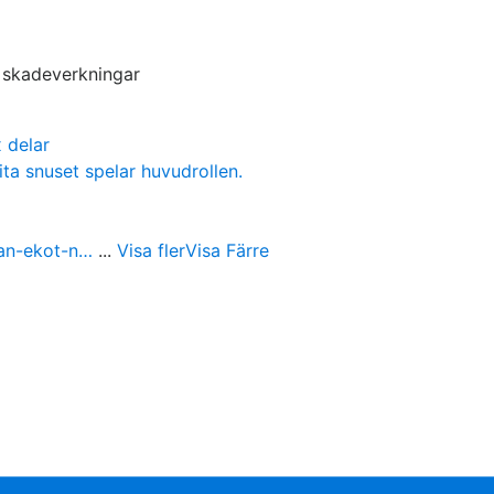
s skadeverkningar
 delar
ita snuset spelar huvudrollen.
ran-ekot-n…
...
Visa fler
Visa Färre