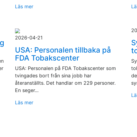
Läs mer
Lä
20
2026-04-21
ig
S
USA: Personalen tillbaka på
t
FDA Tobakscenter
en
Sy
er
USA: Personalen på FDA Tobakscenter som
to
tvingades bort från sina jobb har
de
återanställts. Det handlar om 229 personer.
sy
En seger...
Lä
Läs mer