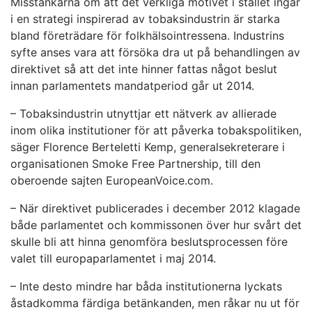
Misstankarna om att det verkliga motivet i stället ingår
i en strategi inspirerad av tobaksindustrin är starka
bland företrädare för folkhälsointressena. Industrins
syfte anses vara att försöka dra ut på behandlingen av
direktivet så att det inte hinner fattas något beslut
innan parlamentets mandatperiod går ut 2014.
– Tobaksindustrin utnyttjar ett nätverk av allierade
inom olika institutioner för att påverka tobakspolitiken,
säger Florence Berteletti Kemp, generalsekreterare i
organisationen Smoke Free Partnership, till den
oberoende sajten EuropeanVoice.com.
– När direktivet publicerades i december 2012 klagade
både parlamentet och kommissonen över hur svårt det
skulle bli att hinna genomföra beslutsprocessen före
valet till europaparlamentet i maj 2014.
– Inte desto mindre har båda institutionerna lyckats
åstadkomma färdiga betänkanden, men råkar nu ut för