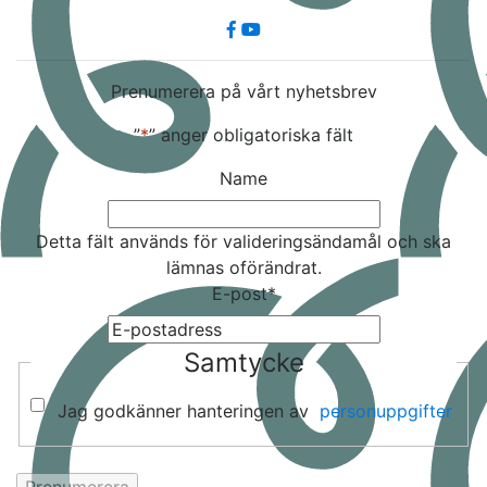
Prenumerera på vårt nyhetsbrev
”
*
” anger obligatoriska fält
Name
Detta fält används för valideringsändamål och ska
lämnas oförändrat.
E-post
*
Samtycke
Jag godkänner hanteringen av
personuppgifter