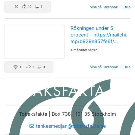
10
10
1
Visa på Facebook
·
Dela
Rökningen under 5
procent -
https://mailchi.
mp/b929e957fe6f/…
4 månader sedan
11
1
0
Visa på Facebook
·
Dela
Tobaksfakta | Box 738 | 101 35 Stockholm
tankesmedjan@tobaksfakta.se