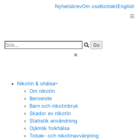
Nyhetsbrev
Om oss
Kontakt
English
Nikotin & ohälsa
Om nikotin
Beroende
Barn och nikotinbruk
Skador av nikotin
Statistik användning
Ojämlik folkhälsa
Tobak- och nikotinavvänjning