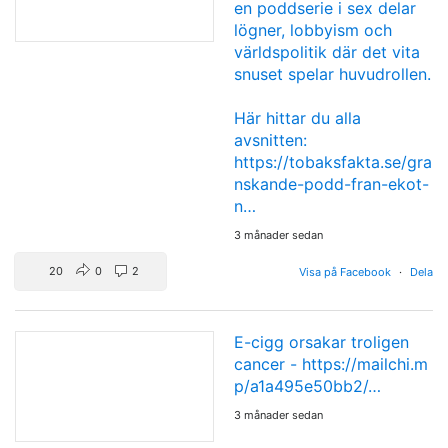
en poddserie i sex delar
lögner, lobbyism och
världspolitik där det vita
snuset spelar huvudrollen.
Här hittar du alla
avsnitten:
https://tobaksfakta.se/gra
nskande-podd-fran-ekot-
n…
3 månader sedan
20
0
2
Visa på Facebook
·
Dela
E-cigg orsakar troligen
cancer -
https://mailchi.m
p/a1a495e50bb2/…
3 månader sedan