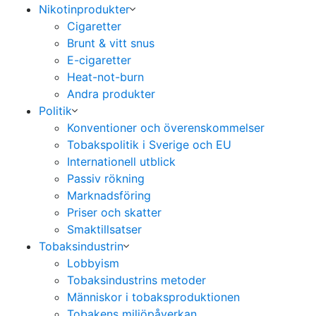
Nikotinprodukter
Cigaretter
Brunt & vitt snus
E-cigaretter
Heat-not-burn
Andra produkter
Politik
Konventioner och överenskommelser
Tobakspolitik i Sverige och EU
Internationell utblick
Passiv rökning
Marknadsföring
Priser och skatter
Smaktillsatser
Tobaksindustrin
Lobbyism
Tobaksindustrins metoder
Människor i tobaksproduktionen
Tobakens miljöpåverkan