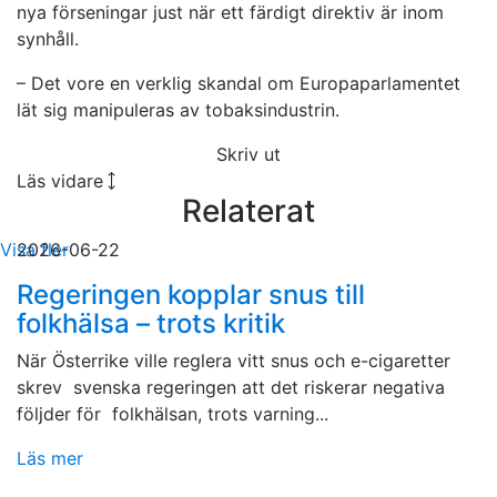
nya förseningar just när ett färdigt direktiv är inom
synhåll.
– Det vore en verklig skandal om Europaparlamentet
lät sig manipuleras av tobaksindustrin.
Skriv ut
Läs vidare
Relaterat
Visa fler
2026-06-22
Regeringen kopplar snus till
folkhälsa – trots kritik
När Österrike ville reglera vitt snus och e-cigaretter
skrev svenska regeringen att det riskerar negativa
följder för folkhälsan, trots varning...
Läs mer