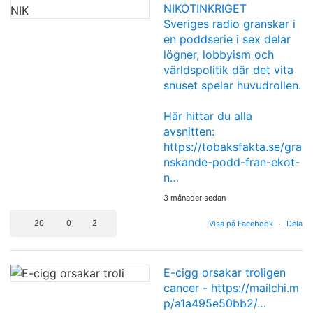
NIKOTINKRIGET
Sveriges radio granskar i
en poddserie i sex delar
lögner, lobbyism och
världspolitik där det vita
snuset spelar huvudrollen.
Här hittar du alla
avsnitten:
https://tobaksfakta.se/gra
nskande-podd-fran-ekot-
n…
3 månader sedan
20
0
2
Visa på Facebook
·
Dela
E-cigg orsakar troligen
cancer -
https://mailchi.m
p/a1a495e50bb2/…