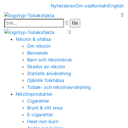
Nyhetsbrev
Om oss
Kontakt
English
Nikotin & ohälsa
Om nikotin
Beroende
Barn och nikotinbruk
Skador av nikotin
Statistik användning
Ojämlik folkhälsa
Tobak- och nikotinavvänjning
Nikotinprodukter
Cigaretter
Brunt & vitt snus
E-cigaretter
Heat-not-burn