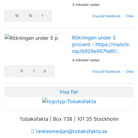
3 månader sedan
10
10
1
Visa på Facebook
·
Dela
Rökningen under 5
procent -
https://mailchi.
mp/b929e957fe6f/…
4 månader sedan
11
1
0
Visa på Facebook
·
Dela
Visa fler
Tobaksfakta | Box 738 | 101 35 Stockholm
tankesmedjan@tobaksfakta.se