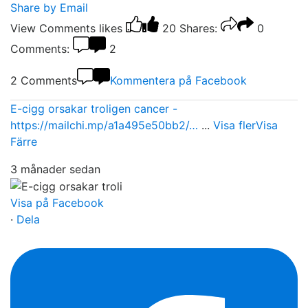
Share by Email
View Comments
likes
20
Shares:
0
Comments:
2
2 Comments
Kommentera på Facebook
E-cigg orsakar troligen cancer -
https://mailchi.mp/a1a495e50bb2/…
...
Visa fler
Visa
Färre
3 månader sedan
Visa på Facebook
·
Dela