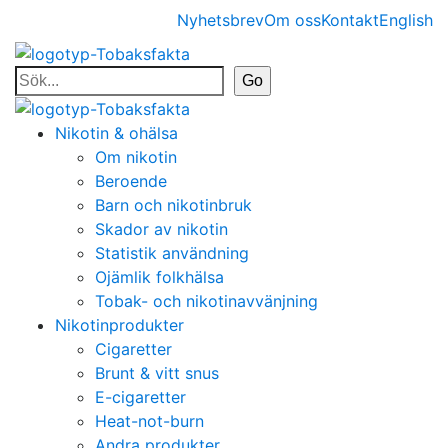
Nyhetsbrev
Om oss
Kontakt
English
Nikotin & ohälsa
Om nikotin
Beroende
Barn och nikotinbruk
Skador av nikotin
Statistik användning
Ojämlik folkhälsa
Tobak- och nikotinavvänjning
Nikotinprodukter
Cigaretter
Brunt & vitt snus
E-cigaretter
Heat-not-burn
Andra produkter