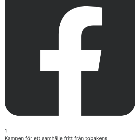
1
Kampen för ett samhälle fritt från tobakens