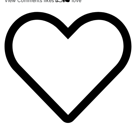
View Comments
likes
love