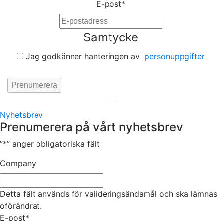
E-post
*
Samtycke
Jag godkänner hanteringen av
personuppgifter
Hemsida av
KA Webbyrå Stockholm
Nyhetsbrev
Prenumerera på vårt nyhetsbrev
”
*
” anger obligatoriska fält
Company
Detta fält används för valideringsändamål och ska lämnas
oförändrat.
E-post
*