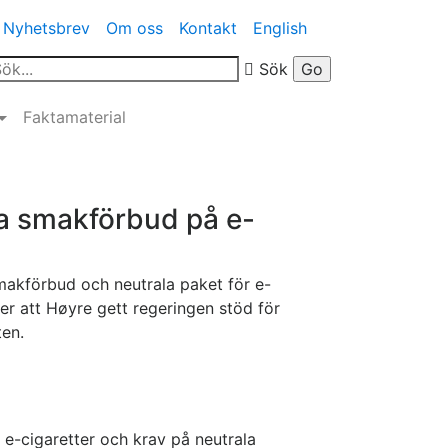
Nyhetsbrev
Om oss
Kontakt
English
Sök
Faktamaterial
ra smakförbud på e-
akförbud och neutrala paket för e-
fter att Høyre gett regeringen stöd för
ten.
å e-cigaretter och krav på neutrala