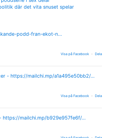
olitik där det vita snuset spelar
nskande-podd-fran-ekot-n…
Visa på Facebook
·
Dela
cer -
https://mailchi.mp/a1a495e50bb2/…
Visa på Facebook
·
Dela
 -
https://mailchi.mp/b929e957fe6f/…
Visa på Facebook
·
Dela