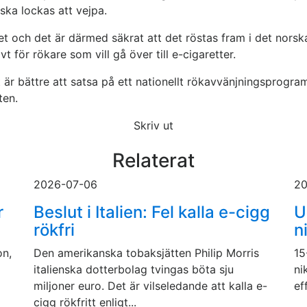
 ska lockas att vejpa.
t och det är därmed säkrat att det röstas fram i det norsk
t för rökare som vill gå över till e-cigaretter.
 är bättre att satsa på ett nationellt rökavvänjningsprogram
ten.
Skriv ut
Relaterat
2026-07-06
20
r
Beslut i Italien: Fel kalla e-cigg
U
rökfri
n
on,
Den amerikanska tobaksjätten Philip Morris
15
italienska dotterbolag tvingas böta sju
ni
miljoner euro. Det är vilseledande att kalla e-
ef
cigg rökfritt enligt...