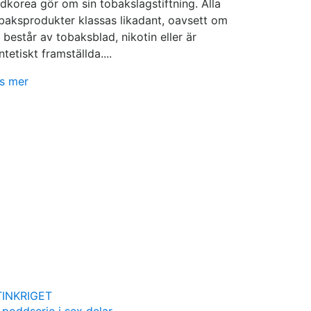
dkorea gör om sin tobakslagstiftning. Alla
baksprodukter klassas likadant, oavsett om
 består av tobaksblad, nikotin eller är
ntetiskt framställda....
s mer
INKRIGET
 poddserie i sex delar