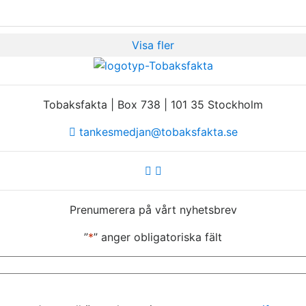
Visa fler
Tobaksfakta | Box 738 | 101 35 Stockholm
tankesmedjan@tobaksfakta.se
Prenumerera på vårt nyhetsbrev
”
*
” anger obligatoriska fält
E-
post
*