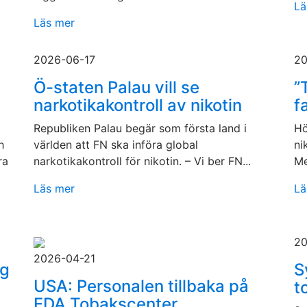
Lä
Läs mer
2026-06-17
20
Ö-staten Palau vill se
”
narkotikakontroll av nikotin
f
Republiken Palau begär som första land i
Hö
h
världen att FN ska införa global
ni
ra
narkotikakontroll för nikotin. – Vi ber FN...
Me
Läs mer
Lä
20
2026-04-21
ig
S
USA: Personalen tillbaka på
t
FDA Tobakscenter