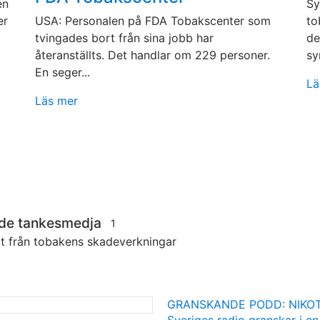
en
Sy
er
USA: Personalen på FDA Tobakscenter som
to
tvingades bort från sina jobb har
de
återanställts. Det handlar om 229 personer.
sy
En seger...
Lä
Läs mer
nde tankesmedja
1
tt från tobakens skadeverkningar
GRANSKANDE PODD: NIKOT
Sveriges radio granskar i en