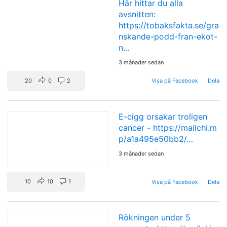
Här hittar du alla
avsnitten:
https://tobaksfakta.se/gra
nskande-podd-fran-ekot-
n…
3 månader sedan
20
0
2
Visa på Facebook
·
Dela
E-cigg orsakar troligen
cancer -
https://mailchi.m
p/a1a495e50bb2/…
3 månader sedan
10
10
1
Visa på Facebook
·
Dela
Rökningen under 5