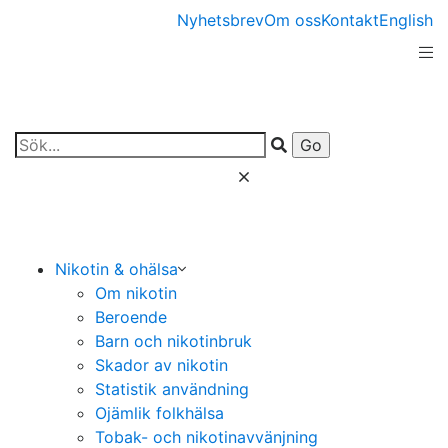
Nyhetsbrev
Om oss
Kontakt
English
Nikotin & ohälsa
Om nikotin
Beroende
Barn och nikotinbruk
Skador av nikotin
Statistik användning
Ojämlik folkhälsa
Tobak- och nikotinavvänjning