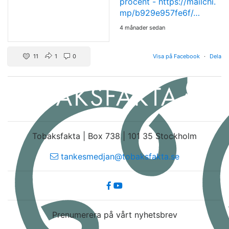
procent -
https://mailchi.
mp/b929e957fe6f/…
4 månader sedan
11
1
0
Visa på Facebook
·
Dela
Tobaksfakta | Box 738 | 101 35 Stockholm
tankesmedjan@tobaksfakta.se
Prenumerera på vårt nyhetsbrev