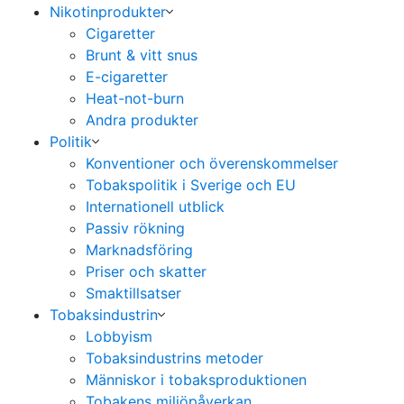
Nikotinprodukter
Cigaretter
Brunt & vitt snus
E-cigaretter
Heat-not-burn
Andra produkter
Politik
Konventioner och överenskommelser
Tobakspolitik i Sverige och EU
Internationell utblick
Passiv rökning
Marknadsföring
Priser och skatter
Smaktillsatser
Tobaksindustrin
Lobbyism
Tobaksindustrins metoder
Människor i tobaksproduktionen
Tobakens miljöpåverkan